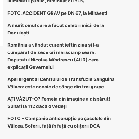
Iluminatul public, diminuat cu 50%
FOTO. ACCIDENT GRAV pe DN 67, la Mihăești
A murit omul care a făcut celebri micii de la
Dedulești
România a vândut curent ieftin ziua și l-a
cumpărat de zece ori mai scump seara.
Deputatul Nicolae Mîndrescu (AUR) cere
explicații Guvernului
Apel urgent al Centrului de Transfuzie Sanguină
Vâlcea: este nevoie de sânge din trei grupe
AȚI VĂZUT-O? Femeia din imagine a dispărut!
Sunați la 112 dacă o vedeți
FOTO – Campanie anticorupție pe șoselele din
Vâlcea. Șoferii, față în față cu ofițerii DGA