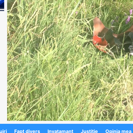
iri
Fapt divers
Invatamant
Justitie
Opinia mea