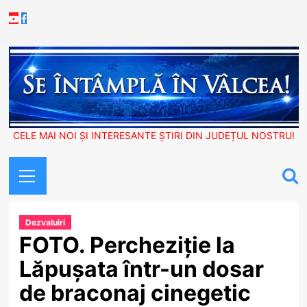
Skip
Youtube
Facebook
to
content
CELE MAI NOI ȘI INTERESANTE ȘTIRI DIN JUDEȚUL NOSTRU!
Primary
Menu
Dezvaluiri
FOTO. Percheziție la
Lăpușata într-un dosar
de braconaj cinegetic