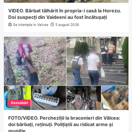
VIDEO. Bărbat tâlhărit în propria-i casă la Horezu.
Doi suspecți din Vaideeni au fost încătușați
Se intampla in Valcea
5 august 2026
Dezvaluiri
FOTO/VIDEO. Percheziții la braconieri din Vâlcea:
doi bărbați, reținuți. Polițiștii au ridicat arme și
muniție