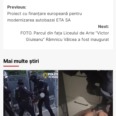
Post
Previous:
Proiect cu finanţare europeană pentru
navigation
modernizarea autobazei ETA SA
Next:
FOTO. Parcul din faţa Liceului de Arte ”Victor
Giuleanu” Râmnicu Vâlcea a fost inaugurat
Mai multe știri