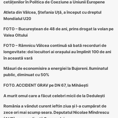
cetățenilor în Politica de Coeziune a Uniunii Europene
Atleta din Vâlcea, Ștefania Uță, a început cu dreptul
Mondialul U20
FOTO – Bucureștean de 48 de ani, prins drogat la volan pe
Valea Oltului
FOTO – Râmnicu Vâlcea continuă să bată recorduri de
longevitate: doi locuitori ai orașului au împlinit 100 de ani
în această vară
Măsuri de economisire a energiei la Bujoreni. Iluminatul
public, diminuat cu 50%
FOTO. ACCIDENT GRAV pe DN 67, la Mihăești
A murit omul care a făcut celebri micii de la Dedulești
România a vândut curent ieftin ziua și l-a cumpărat de
zece ori mai scump seara. Deputatul Nicolae Mîndrescu