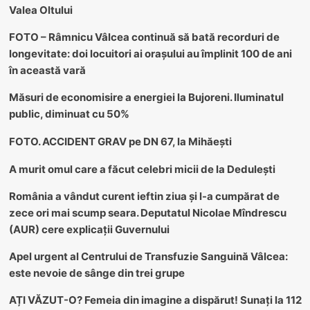
Valea Oltului
FOTO – Râmnicu Vâlcea continuă să bată recorduri de
longevitate: doi locuitori ai orașului au împlinit 100 de ani
în această vară
Măsuri de economisire a energiei la Bujoreni. Iluminatul
public, diminuat cu 50%
FOTO. ACCIDENT GRAV pe DN 67, la Mihăești
A murit omul care a făcut celebri micii de la Dedulești
România a vândut curent ieftin ziua și l-a cumpărat de
zece ori mai scump seara. Deputatul Nicolae Mîndrescu
(AUR) cere explicații Guvernului
Apel urgent al Centrului de Transfuzie Sanguină Vâlcea:
este nevoie de sânge din trei grupe
AȚI VĂZUT-O? Femeia din imagine a dispărut! Sunați la 112