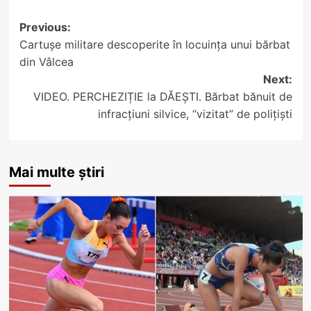
Post
Previous:
Cartușe militare descoperite în locuința unui bărbat
navigation
din Vâlcea
Next:
VIDEO. PERCHEZIȚIE la DĂEȘTI. Bărbat bănuit de
infracțiuni silvice, “vizitat” de polițiști
Mai multe știri