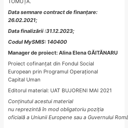
TOMUȚA.
Data
semnare
contract de
finanţ
are:
26.02.2021;
Data
finaliză
rii
:31.12.2023
;
C
odul
MySMIS
:
140400
Manager de proiect: Alina Elena GĂITĂNARU
Proiect cofinanţat din Fondul Social
European prin Programul Operațional
Capital Uman
Editorul material: UAT BUJORENI MAI 2021
Conţinutul acestui material
nu reprezintă în mod obligatoriu poziția
oficială a Uniunii Europene sau a Guvernului Româ