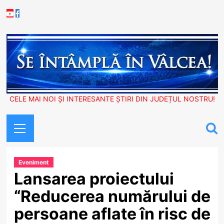
Skip
Youtube
Facebook
to
content
CELE MAI NOI ȘI INTERESANTE ȘTIRI DIN JUDEȚUL NOSTRU!
Primary
Menu
Eveniment
Lansarea proiectului
“Reducerea numărului de
persoane aflate în risc de