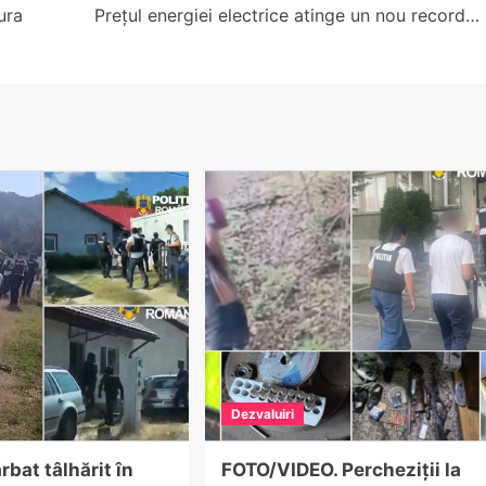
ura
Prețul energiei electrice atinge un nou record…
Dezvaluiri
rbat tâlhărit în
FOTO/VIDEO. Percheziții la