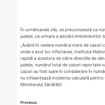
În următoarele zile, se preconizează ca num
judeţe, ca urmare a alocării îmbolnăvirilor
„Având în vedere numărul mare de cazuri co
unde a avut loc infectarea, Institutul Naţi
rapidă a acestora de către direcţiile de săn
judeţe, numărul total de cazuri raportate 
cazuri au fost luate în considerare în număru
nu influenţează incidenţa calculată pentru 
Ministerului Sănătăţii.
Post
Previous: