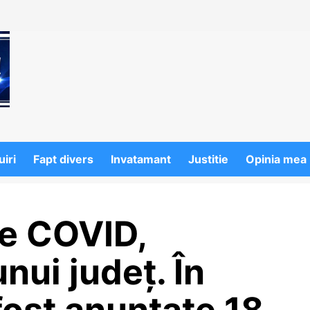
iri
Fapt divers
Invatamant
Justitie
Opinia mea
de COVID,
nui județ. În
fost anunțate 18