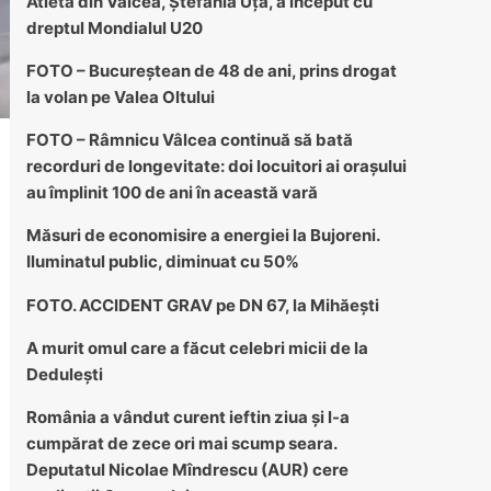
Atleta din Vâlcea, Ștefania Uță, a început cu
dreptul Mondialul U20
FOTO – Bucureștean de 48 de ani, prins drogat
la volan pe Valea Oltului
FOTO – Râmnicu Vâlcea continuă să bată
recorduri de longevitate: doi locuitori ai orașului
au împlinit 100 de ani în această vară
Măsuri de economisire a energiei la Bujoreni.
Iluminatul public, diminuat cu 50%
FOTO. ACCIDENT GRAV pe DN 67, la Mihăești
A murit omul care a făcut celebri micii de la
Dedulești
România a vândut curent ieftin ziua și l-a
cumpărat de zece ori mai scump seara.
Deputatul Nicolae Mîndrescu (AUR) cere