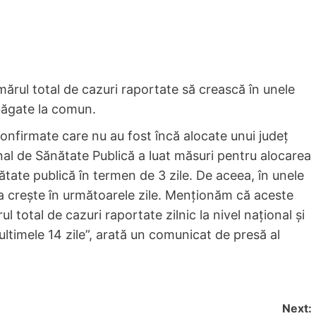
ărul total de cazuri raportate să crească în unele
 băgate la comun.
nfirmate care nu au fost încă alocate unui judeţ
onal de Sănătate Publică a luat măsuri pentru alocarea
ătate publică în termen de 3 zile. De aceea, în unele
va creşte în următoarele zile. Menţionăm că aceste
l total de cazuri raportate zilnic la nivel naţional şi
ultimele 14 zile”, arată un comunicat de presă al
Next: