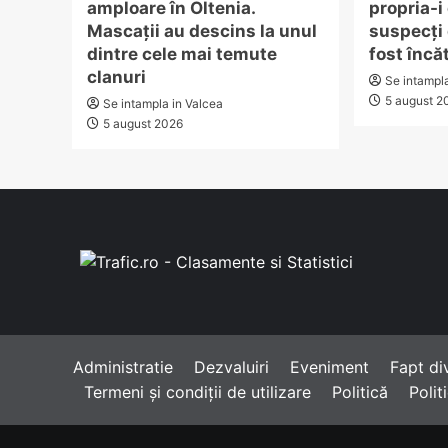
amploare în Oltenia.
propria-i
Mascații au descins la unul
suspecți 
dintre cele mai temute
fost încă
clanuri
Se intampl
5 august 2
Se intampla in Valcea
5 august 2026
Administratie
Dezvaluiri
Eveniment
Fapt di
Termeni și condiții de utilizare
Politică
Polit