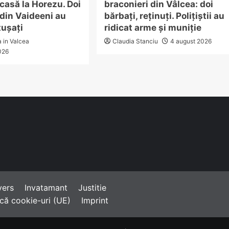
 casă la Horezu. Doi
braconieri din Vâlcea: doi
din Vaideeni au
bărbați, reținuți. Polițiștii au
tușați
ridicat arme și muniție
a in Valcea
Claudia Stanciu
4 august 2026
026
vers
Invatamant
Justitie
ică cookie-uri (UE)
Imprint