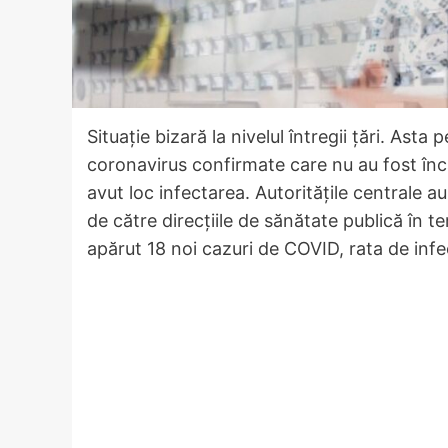
Situație bizară la nivelul întregii țări. As
coronavirus confirmate care nu au fost încă
avut loc infectarea. Autoritățile centrale a
de către direcţiile de sănătate publică în t
apărut 18 noi cazuri de COVID, rata de infe