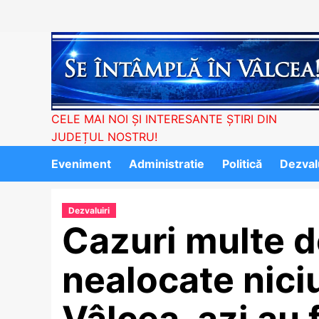
Skip
to
content
CELE MAI NOI ȘI INTERESANTE ȘTIRI DIN
JUDEȚUL NOSTRU!
Eveniment
Administratie
Politică
Dezvalu
Dezvaluiri
Cazuri multe 
nealocate niciu
Vâlcea, azi au 