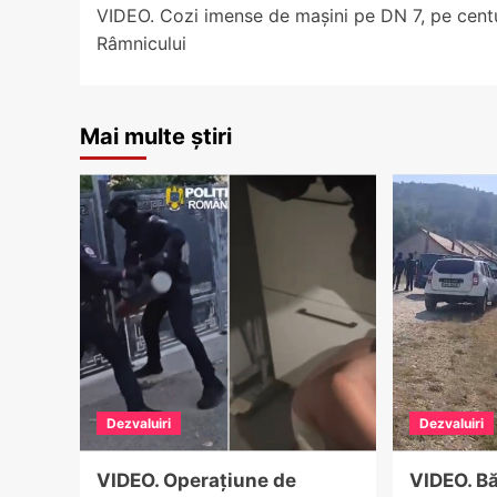
VIDEO. Cozi imense de mașini pe DN 7, pe cent
navigation
Râmnicului
Mai multe știri
Dezvaluiri
Dezvaluiri
VIDEO. Operațiune de
VIDEO. Bă