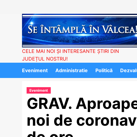
Skip
to
content
CELE MAI NOI ȘI INTERESANTE ȘTIRI DIN
JUDEȚUL NOSTRU!
Eveniment
Administratie
Politică
Dezvalu
Eveniment
GRAV. Aproape
noi de coronav
de ore