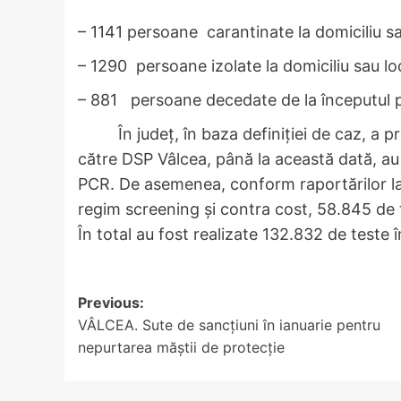
– 1141 persoane carantinate la domiciliu sa
– 1290 persoane izolate la domiciliu sau lo
– 881 persoane decedate de la începutul 
În județ, în baza definiției de caz, a pro
către DSP Vâlcea, până la această dată, au 
PCR. De asemenea, conform raportărilor lab
regim screening și contra cost, 58.845 de t
În total au fost realizate 132.832 de teste î
Post
Previous:
VÂLCEA. Sute de sancțiuni în ianuarie pentru
navigation
nepurtarea măștii de protecție