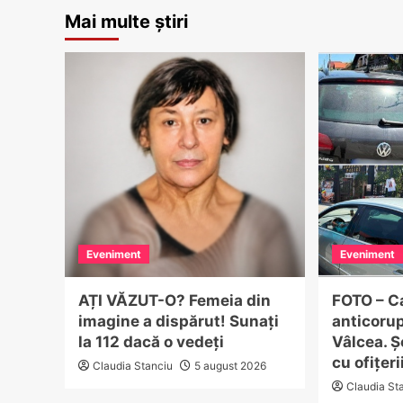
Mai multe știri
Eveniment
Eveniment
AȚI VĂZUT-O? Femeia din
FOTO – 
imagine a dispărut! Sunați
anticorup
la 112 dacă o vedeți
Vâlcea. Șo
cu ofițer
Claudia Stanciu
5 august 2026
Claudia St