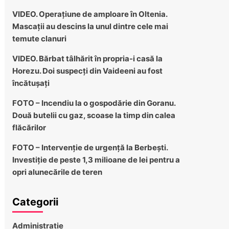
VIDEO. Operațiune de amploare în Oltenia.
Mascații au descins la unul dintre cele mai
temute clanuri
VIDEO. Bărbat tâlhărit în propria-i casă la
Horezu. Doi suspecți din Vaideeni au fost
încătușați
FOTO – Incendiu la o gospodărie din Goranu.
Două butelii cu gaz, scoase la timp din calea
flăcărilor
FOTO – Intervenție de urgență la Berbești.
Investiție de peste 1,3 milioane de lei pentru a
opri alunecările de teren
Categorii
Administratie