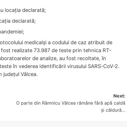
u locația declarată;
cația declarată;
pandemiei;
tocolului medicalși a codului de caz atribuit de
fost realizate 73.987 de teste prin tehnica RT-
oratoarelor de analize, au fost recoltate, în
este în vederea identificării virusului SARS-CoV-2.
n județul Vâlcea.
Next:
O parte din Râmnicu Vâlcea rămâne fără apă caldă
și căldură…