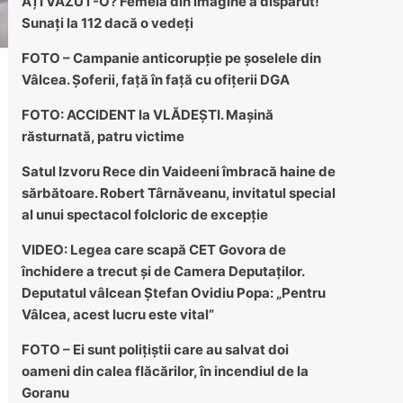
AȚI VĂZUT-O? Femeia din imagine a dispărut!
Sunați la 112 dacă o vedeți
FOTO – Campanie anticorupție pe șoselele din
Vâlcea. Șoferii, față în față cu ofițerii DGA
FOTO: ACCIDENT la VLĂDEȘTI. Mașină
răsturnată, patru victime
Satul Izvoru Rece din Vaideeni îmbracă haine de
sărbătoare. Robert Târnăveanu, invitatul special
al unui spectacol folcloric de excepție
VIDEO: Legea care scapă CET Govora de
închidere a trecut și de Camera Deputaților.
Deputatul vâlcean Ștefan Ovidiu Popa: „Pentru
Vâlcea, acest lucru este vital”
FOTO – Ei sunt polițiștii care au salvat doi
oameni din calea flăcărilor, în incendiul de la
Goranu