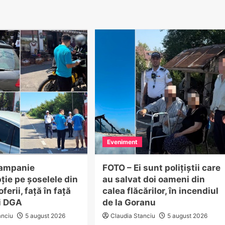
Eveniment
Campanie
FOTO – Ei sunt polițiștii care
ție pe șoselele din
au salvat doi oameni din
ferii, față în față
calea flăcărilor, în incendiul
ii DGA
de la Goranu
anciu
5 august 2026
Claudia Stanciu
5 august 2026