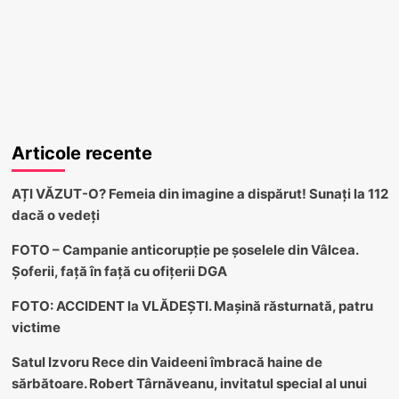
Articole recente
AȚI VĂZUT-O? Femeia din imagine a dispărut! Sunați la 112
dacă o vedeți
FOTO – Campanie anticorupție pe șoselele din Vâlcea.
Șoferii, față în față cu ofițerii DGA
FOTO: ACCIDENT la VLĂDEȘTI. Mașină răsturnată, patru
victime
Satul Izvoru Rece din Vaideeni îmbracă haine de
sărbătoare. Robert Târnăveanu, invitatul special al unui