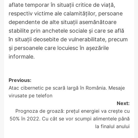
aflate temporar în situaţii critice de viaţă,
respectiv victime ale calamităţilor, persoane
dependente de alte situaţii asemănătoare
stabilite prin anchetele sociale şi care se află
în situaţii deosebite de vulnerabilitate, precum
și persoanele care locuiesc în așezările
informale.
Post
Previous:
Atac cibernetic pe scară largă în România. Mesaje
navigation
virusate pe telefon
Next:
Prognoza de groază: prețul energiei va crește cu
50% în 2022. Cu cât se vor scumpi alimentele până
la finalul anului