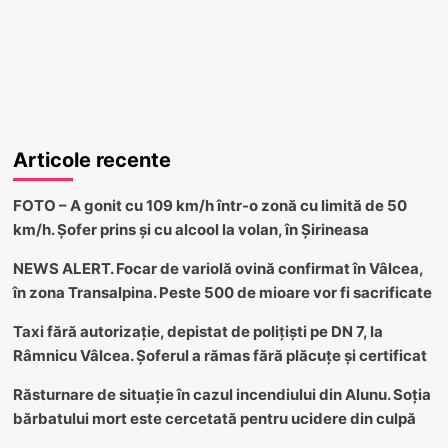
Articole recente
FOTO – A gonit cu 109 km/h într-o zonă cu limită de 50
km/h. Șofer prins și cu alcool la volan, în Șirineasa
NEWS ALERT. Focar de variolă ovină confirmat în Vâlcea,
în zona Transalpina. Peste 500 de mioare vor fi sacrificate
Taxi fără autorizație, depistat de polițiști pe DN 7, la
Râmnicu Vâlcea. Șoferul a rămas fără plăcuțe și certificat
Răsturnare de situație în cazul incendiului din Alunu. Soția
bărbatului mort este cercetată pentru ucidere din culpă