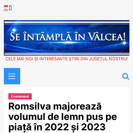
Skip
Youtube
Facebook
to
content
CELE MAI NOI ȘI INTERESANTE ȘTIRI DIN JUDEȚUL NOSTRU!
Primary
Menu
Eveniment
Romsilva majorează
volumul de lemn pus pe
piață în 2022 și 2023