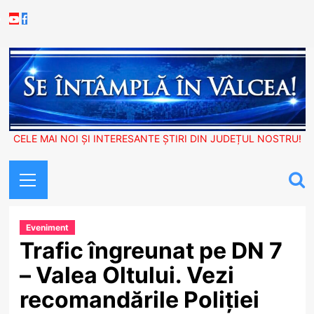
Skip
Youtube
Facebook
to
content
CELE MAI NOI ȘI INTERESANTE ȘTIRI DIN JUDEȚUL NOSTRU!
Primary
Menu
Eveniment
Trafic îngreunat pe DN 7
– Valea Oltului. Vezi
recomandările Poliției