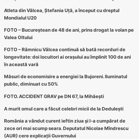
Atleta din Vâlcea, Ștefania Uță, a început cu dreptul
Mondialul U20
FOTO – Bucureștean de 48 de ani, prins drogat la volan pe
Valea Oltului
FOTO – Râmnicu Vâlcea continuă să bată recorduri de
longevitate: doi locuitori ai orașului au împlinit 100 de ani
în această vară
Măsuri de economisire a energiei la Bujoreni. Iluminatul
public, diminuat cu 50%
FOTO. ACCIDENT GRAV pe DN 67, la Mihăești
A murit omul care a făcut celebri micii de la Dedulești
România a vândut curent ieftin ziua și l-a cumpărat de
zece ori mai scump seara. Deputatul Nicolae Mîndrescu
(AUR) cere explicații Guvernului