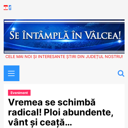
Skip
Youtube
Facebook
to
content
CELE MAI NOI ȘI INTERESANTE ȘTIRI DIN JUDEȚUL NOSTRU!
Primary
Menu
Eveniment
Vremea se schimbă
radical! Ploi abundente,
vânt și ceață…