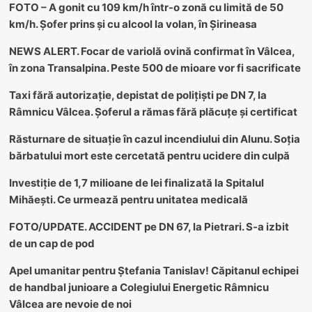
FOTO – A gonit cu 109 km/h într-o zonă cu limită de 50
km/h. Șofer prins și cu alcool la volan, în Șirineasa
NEWS ALERT. Focar de variolă ovină confirmat în Vâlcea,
în zona Transalpina. Peste 500 de mioare vor fi sacrificate
Taxi fără autorizație, depistat de polițiști pe DN 7, la
Râmnicu Vâlcea. Șoferul a rămas fără plăcuțe și certificat
Răsturnare de situație în cazul incendiului din Alunu. Soția
bărbatului mort este cercetată pentru ucidere din culpă
Investiție de 1,7 milioane de lei finalizată la Spitalul
Mihăești. Ce urmează pentru unitatea medicală
FOTO/UPDATE. ACCIDENT pe DN 67, la Pietrari. S-a izbit
de un cap de pod
Apel umanitar pentru Ștefania Tanislav! Căpitanul echipei
de handbal junioare a Colegiului Energetic Râmnicu
Vâlcea are nevoie de noi