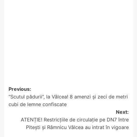
Post
Previous:
“Scutul pădurii”, la Vâlcea! 8 amenzi și zeci de metri
navigation
cubi de lemne confiscate
Next:
ATENȚIE! Restricțiile de circulație pe DN7 între
Pitești și Râmnicu Vâlcea au intrat în vigoare