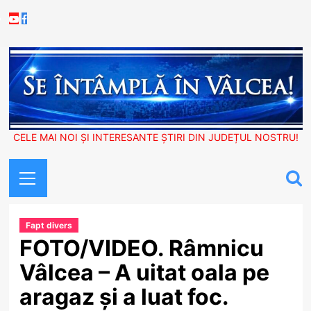
Skip
Youtube
Facebook
to
content
CELE MAI NOI ȘI INTERESANTE ȘTIRI DIN JUDEȚUL NOSTRU!
Primary
Menu
Fapt divers
FOTO/VIDEO. Râmnicu
Vâlcea – A uitat oala pe
aragaz și a luat foc.