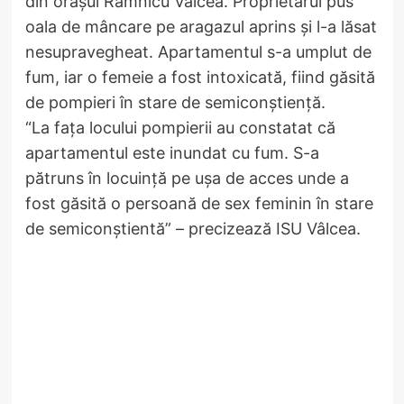
din orașul Râmnicu Vâlcea. Proprietarul pus
oala de mâncare pe aragazul aprins și l-a lăsat
nesupravegheat. Apartamentul s-a umplut de
fum, iar o femeie a fost intoxicată, fiind găsită
de pompieri în stare de semiconștiență.
“La fața locului pompierii au constatat că
apartamentul este inundat cu fum. S-a
pătruns în locuință pe ușa de acces unde a
fost găsită o persoană de sex feminin în stare
de semiconștientă” – precizează ISU Vâlcea.