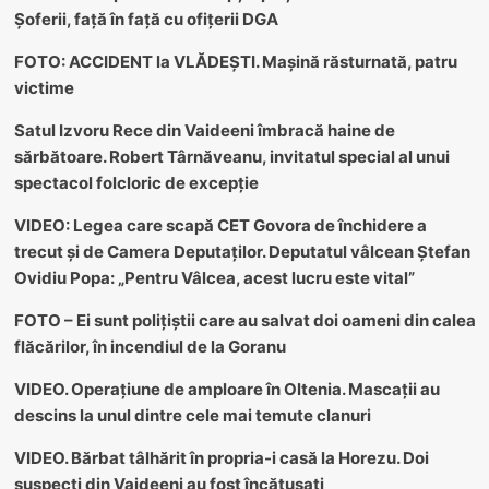
Șoferii, față în față cu ofițerii DGA
FOTO: ACCIDENT la VLĂDEȘTI. Mașină răsturnată, patru
victime
Satul Izvoru Rece din Vaideeni îmbracă haine de
sărbătoare. Robert Târnăveanu, invitatul special al unui
spectacol folcloric de excepție
VIDEO: Legea care scapă CET Govora de închidere a
trecut și de Camera Deputaților. Deputatul vâlcean Ștefan
Ovidiu Popa: „Pentru Vâlcea, acest lucru este vital”
FOTO – Ei sunt polițiștii care au salvat doi oameni din calea
flăcărilor, în incendiul de la Goranu
VIDEO. Operațiune de amploare în Oltenia. Mascații au
descins la unul dintre cele mai temute clanuri
VIDEO. Bărbat tâlhărit în propria-i casă la Horezu. Doi
suspecți din Vaideeni au fost încătușați