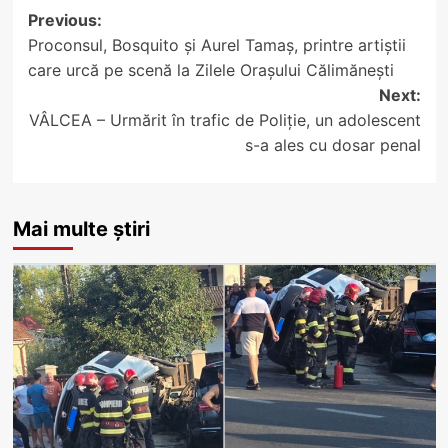
Post
Previous:
Proconsul, Bosquito și Aurel Tamaș, printre artiștii
navigation
care urcă pe scenă la Zilele Orașului Călimănești
Next:
VÂLCEA – Urmărit în trafic de Poliție, un adolescent
s-a ales cu dosar penal
Mai multe știri