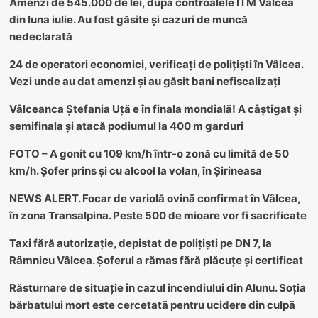
Amenzi de 545.000 de lei, după controalele ITM Vâlcea
din luna iulie. Au fost găsite și cazuri de muncă
nedeclarată
24 de operatori economici, verificați de polițiști în Vâlcea.
Vezi unde au dat amenzi și au găsit bani nefiscalizați
Vâlceanca Ștefania Uță e în finala mondială! A câștigat și
semifinala și atacă podiumul la 400 m garduri
FOTO – A gonit cu 109 km/h într-o zonă cu limită de 50
km/h. Șofer prins și cu alcool la volan, în Șirineasa
NEWS ALERT. Focar de variolă ovină confirmat în Vâlcea,
în zona Transalpina. Peste 500 de mioare vor fi sacrificate
Taxi fără autorizație, depistat de polițiști pe DN 7, la
Râmnicu Vâlcea. Șoferul a rămas fără plăcuțe și certificat
Răsturnare de situație în cazul incendiului din Alunu. Soția
bărbatului mort este cercetată pentru ucidere din culpă