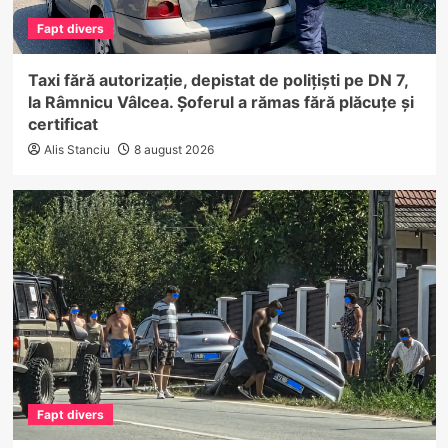
Fapt divers
Taxi fără autorizație, depistat de polițiști pe DN 7,
la Râmnicu Vâlcea. Șoferul a rămas fără plăcuțe și
certificat
Alis Stanciu
8 august 2026
Fapt divers