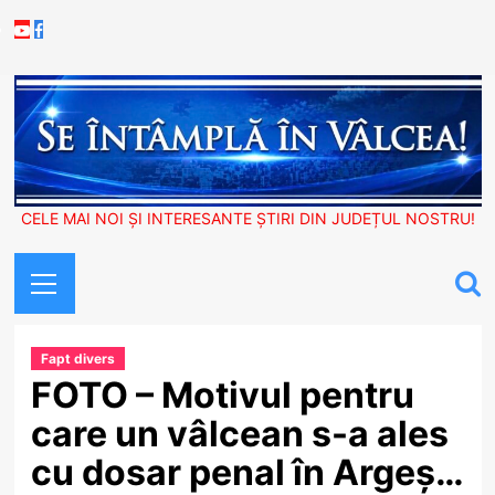
Skip
Youtube
Facebook
to
content
CELE MAI NOI ȘI INTERESANTE ȘTIRI DIN JUDEȚUL NOSTRU!
Primary
Menu
Fapt divers
FOTO – Motivul pentru
care un vâlcean s-a ales
cu dosar penal în Argeș…