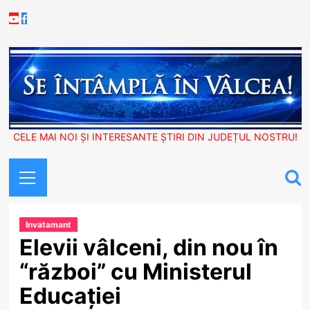
Skip
Youtube
Facebook
to
content
CELE MAI NOI ȘI INTERESANTE ȘTIRI DIN JUDEȚUL NOSTRU!
Primary
Menu
Invatamant
Elevii vâlceni, din nou în
“război” cu Ministerul
Educației