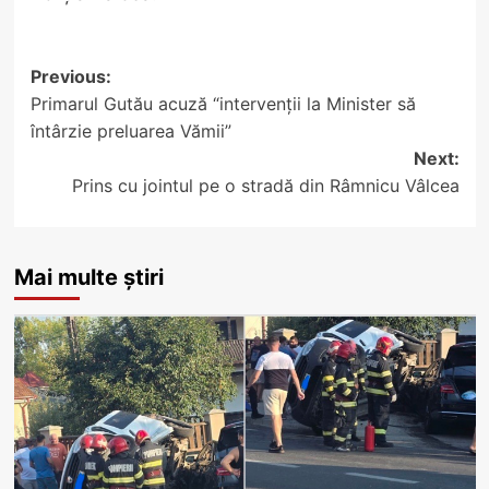
Post
Previous:
Primarul Gutău acuză “intervenții la Minister să
navigation
întârzie preluarea Vămii”
Next:
Prins cu jointul pe o stradă din Râmnicu Vâlcea
Mai multe știri