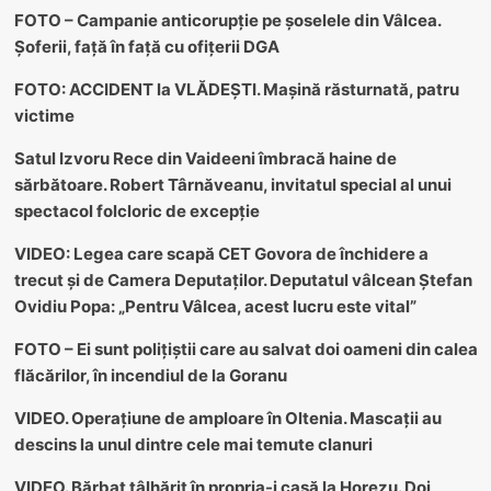
FOTO – Campanie anticorupție pe șoselele din Vâlcea.
Șoferii, față în față cu ofițerii DGA
FOTO: ACCIDENT la VLĂDEȘTI. Mașină răsturnată, patru
victime
Satul Izvoru Rece din Vaideeni îmbracă haine de
sărbătoare. Robert Târnăveanu, invitatul special al unui
spectacol folcloric de excepție
VIDEO: Legea care scapă CET Govora de închidere a
trecut și de Camera Deputaților. Deputatul vâlcean Ștefan
Ovidiu Popa: „Pentru Vâlcea, acest lucru este vital”
FOTO – Ei sunt polițiștii care au salvat doi oameni din calea
flăcărilor, în incendiul de la Goranu
VIDEO. Operațiune de amploare în Oltenia. Mascații au
descins la unul dintre cele mai temute clanuri
VIDEO. Bărbat tâlhărit în propria-i casă la Horezu. Doi