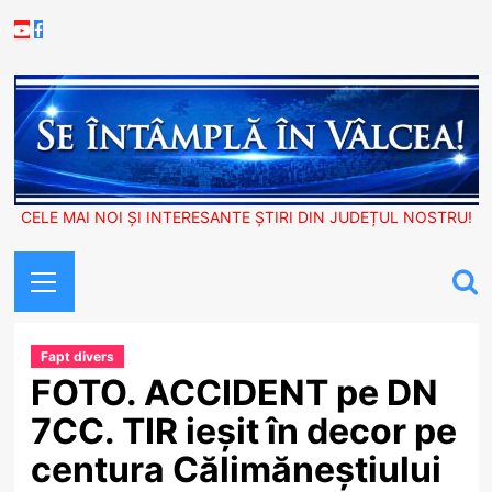
Skip
Youtube
Facebook
to
content
CELE MAI NOI ȘI INTERESANTE ȘTIRI DIN JUDEȚUL NOSTRU!
Primary
Menu
Fapt divers
FOTO. ACCIDENT pe DN
7CC. TIR ieșit în decor pe
centura Călimăneștiului