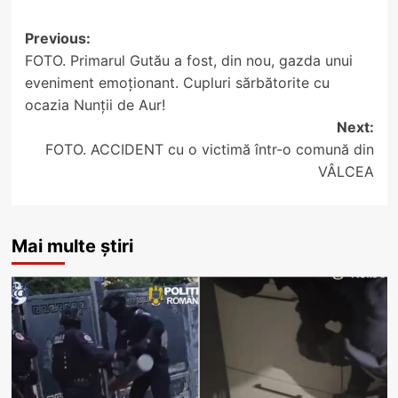
Post
Previous:
FOTO. Primarul Gutău a fost, din nou, gazda unui
navigation
eveniment emoționant. Cupluri sărbătorite cu
ocazia Nunții de Aur!
Next:
FOTO. ACCIDENT cu o victimă într-o comună din
VÂLCEA
Mai multe știri