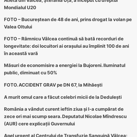
Atleta din Vâlcea, Ștefania Uță, a început cu dreptul
Mondialul U20
FOTO – Bucureștean de 48 de ani, prins drogat la volan pe
Valea Oltului
FOTO – Râmnicu Vâlcea continuă să bată recorduri de
longevitate: doi locuitori ai orașului au împlinit 100 de ani
în această vară
Măsuri de economisire a energiei la Bujoreni. Iluminatul
public, diminuat cu 50%
FOTO. ACCIDENT GRAV pe DN 67, la Mihăești
A murit omul care a făcut celebri micii de la Dedulești
România a vândut curent ieftin ziua și l-a cumpărat de
zece ori mai scump seara. Deputatul Nicolae Mîndrescu
(AUR) cere explicații Guvernului
Apel urgent al Centrului de Transfuzie Sanguină Vâlcea: