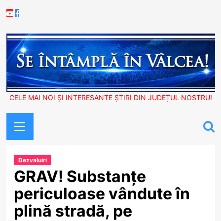
Skip
Youtube
Facebook
to
content
CELE MAI NOI ȘI INTERESANTE ȘTIRI DIN JUDEȚUL NOSTRU!
Primary
Menu
Dezvaluiri
GRAV! Substanțe
periculoase vândute în
plină stradă, pe