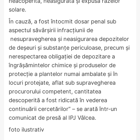
neacoperită, neasigurată și expusă razelor
solare.
În cauză, a fost întocmit dosar penal sub
aspectul săvârșirii infracțiunii de
nesupravegherea şi neasigurarea depozitelor
de deşeuri şi substanţe periculoase, precum şi
nerespectarea obligaţiei de depozitare a
îngrăşămintelor chimice şi produselor de
protecţie a plantelor numai ambalate şi în
locuri protejate
,
aflat sub supravegherea
procurorului competent, cantitatea
descoperită a fost ridicată în vederea
continuării cercetărilor” – se arată într-un
comunicat de presă al IPJ Vâlcea.
foto ilustrativ