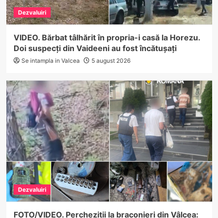
Dezvaluiri
VIDEO. Bărbat tâlhărit în propria-i casă la Horezu.
Doi suspecți din Vaideeni au fost încătușați
Se intampla in Valcea
5 august 2026
Dezvaluiri
FOTO/VIDEO. Percheziții la braconieri din Vâlcea: