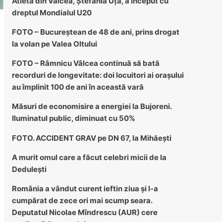
Atleta din Vâlcea, Ștefania Uță, a început cu
dreptul Mondialul U20
FOTO – Bucureștean de 48 de ani, prins drogat
la volan pe Valea Oltului
FOTO – Râmnicu Vâlcea continuă să bată
recorduri de longevitate: doi locuitori ai orașului
au împlinit 100 de ani în această vară
Măsuri de economisire a energiei la Bujoreni.
Iluminatul public, diminuat cu 50%
FOTO. ACCIDENT GRAV pe DN 67, la Mihăești
A murit omul care a făcut celebri micii de la
Dedulești
România a vândut curent ieftin ziua și l-a
cumpărat de zece ori mai scump seara.
Deputatul Nicolae Mîndrescu (AUR) cere