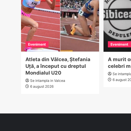
Eveniment
Eveniment
Atleta din Vâlcea, Ștefania
A murit o
Uță, a început cu dreptul
celebri m
Mondialul U20
Se intampl
6 august 2
Se intampla in Valcea
6 august 2026