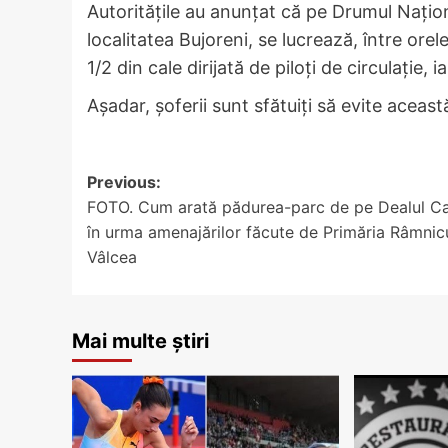
Autoritățile au anunțat că pe Drumul Nați
localitatea Bujoreni, se lucrează, între ore
1/2 din cale dirijată de piloți de circulație, i
Aşadar, şoferii sunt sfătuiţi să evite aceast
Post
Previous:
FOTO. Cum arată pădurea-parc de pe Dealul C
navigation
în urma amenajărilor făcute de Primăria Râmnic
Vâlcea
Mai multe știri