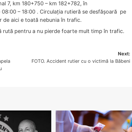
onal 7, km 180+750 – km 182+782, în
le 08:00 – 18:00 . Circulația rutieră se desfășoară pe
ar de aici e toată nebunia în trafic.
ă rută pentru a nu pierde foarte mult timp în trafic.
Next:
apela
FOTO. Accident rutier cu o victimă la Băbeni
u