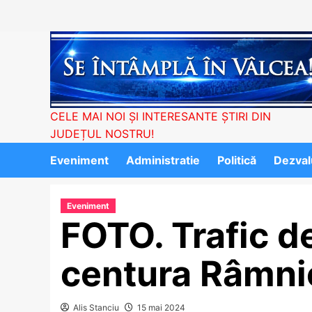
Skip
to
content
CELE MAI NOI ȘI INTERESANTE ȘTIRI DIN
JUDEȚUL NOSTRU!
Eveniment
Administratie
Politică
Dezvalu
Eveniment
FOTO. Trafic d
centura Râmnic
Alis Stanciu
15 mai 2024