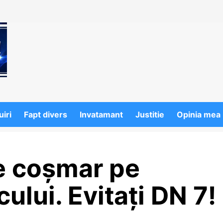
iri
Fapt divers
Invatamant
Justitie
Opinia mea
e coșmar pe
ului. Evitați DN 7!