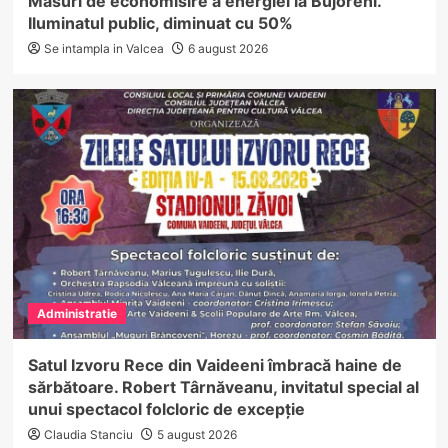
Măsuri de economisire a energiei la Bujoreni.
Iluminatul public, diminuat cu 50%
Se intampla in Valcea
6 august 2026
Administratie
Satul Izvoru Rece din Vaideeni îmbracă haine de
sărbătoare. Robert Târnăveanu, invitatul special al
unui spectacol folcloric de excepție
Claudia Stanciu
5 august 2026