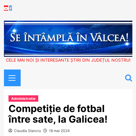
Skip
Youtube
Facebook
to
content
CELE MAI NOI ȘI INTERESANTE ȘTIRI DIN JUDEȚUL NOSTRU!
Primary
Menu
Administratie
Competiție de fotbal
între sate, la Galicea!
Claudia Stanciu
18 mai 2024