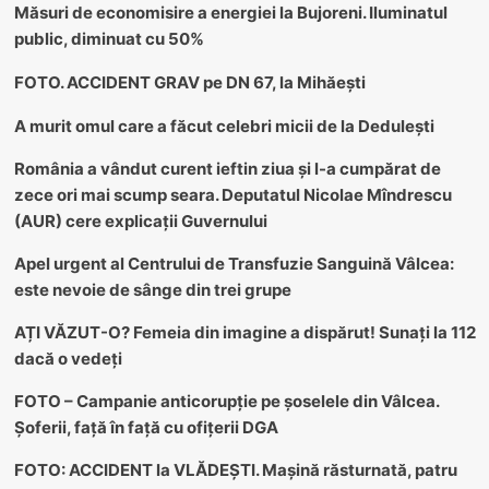
Măsuri de economisire a energiei la Bujoreni. Iluminatul
public, diminuat cu 50%
FOTO. ACCIDENT GRAV pe DN 67, la Mihăești
A murit omul care a făcut celebri micii de la Dedulești
România a vândut curent ieftin ziua și l-a cumpărat de
zece ori mai scump seara. Deputatul Nicolae Mîndrescu
(AUR) cere explicații Guvernului
Apel urgent al Centrului de Transfuzie Sanguină Vâlcea:
este nevoie de sânge din trei grupe
AȚI VĂZUT-O? Femeia din imagine a dispărut! Sunați la 112
dacă o vedeți
FOTO – Campanie anticorupție pe șoselele din Vâlcea.
Șoferii, față în față cu ofițerii DGA
FOTO: ACCIDENT la VLĂDEȘTI. Mașină răsturnată, patru