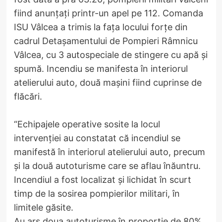
fiind anunțați printr-un apel pe 112. Comanda
ISU Vâlcea a trimis la fața locului forțe din
cadrul Detașamentului de Pompieri Râmnicu
Vâlcea, cu 3 autospeciale de stingere cu apă și
spumă. Incendiu se manifesta în interiorul
atelierului auto, două mașini fiind cuprinse de
flăcări.
“Echipajele operative sosite la locul
intervenției au constatat că incendiul se
manifestă în interiorul atelierului auto, precum
și la două autoturisme care se aflau înăuntru.
Incendiul a fost localizat și lichidat în scurt
timp de la sosirea pompierilor militari, în
limitele găsite.
Au ars doua autoturisme în proporție de 80%,