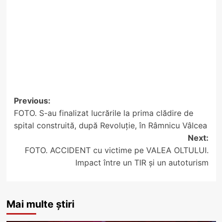
Post
Previous:
FOTO. S-au finalizat lucrările la prima clădire de
navigation
spital construită, după Revoluție, în Râmnicu Vâlcea
Next:
FOTO. ACCIDENT cu victime pe VALEA OLTULUI.
Impact între un TIR și un autoturism
Mai multe știri