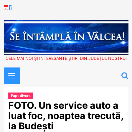
Skip
Youtube
Facebook
to
content
CELE MAI NOI ȘI INTERESANTE ȘTIRI DIN JUDEȚUL NOSTRU!
Primary
Menu
Fapt divers
FOTO. Un service auto a
luat foc, noaptea trecută,
la Budești