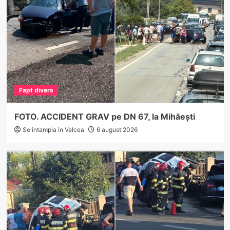
Fapt divers
FOTO. ACCIDENT GRAV pe DN 67, la Mihăești
Se intampla in Valcea
6 august 2026