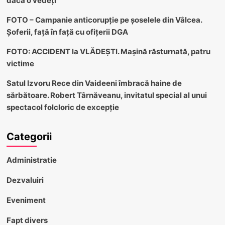
dacă o vedeți
FOTO – Campanie anticorupție pe șoselele din Vâlcea.
Șoferii, față în față cu ofițerii DGA
FOTO: ACCIDENT la VLĂDEȘTI. Mașină răsturnată, patru
victime
Satul Izvoru Rece din Vaideeni îmbracă haine de
sărbătoare. Robert Târnăveanu, invitatul special al unui
spectacol folcloric de excepție
Categorii
Administratie
Dezvaluiri
Eveniment
Fapt divers