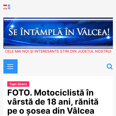
Skip
Youtube
Facebook
to
content
CELE MAI NOI ȘI INTERESANTE ȘTIRI DIN JUDEȚUL NOSTRU!
Primary
Menu
Fapt divers
FOTO. Motociclistă în
vârstă de 18 ani, rănită
pe o șosea din Vâlcea