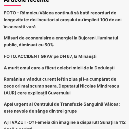
FOTO – Râmnicu Vâlcea continuă să bată recorduri de
longevitate: doi locuitori ai orașului au împlinit 100 de ani
în această vară
Măsuri de economisire a energiei la Bujoreni. Iluminatul
public, diminuat cu 50%
FOTO. ACCIDENT GRAV pe DN 67, la Mihăești
A murit omul care a făcut celebri micii de la Dedulești
România a vândut curent ieftin ziua și l-a cumpărat de
zece ori mai scump seara. Deputatul Nicolae Mîndrescu
(AUR) cere explicații Guvernului
Apel urgent al Centrului de Transfuzie Sanguină Vâlcea:
este nevoie de sânge din trei grupe
AȚI VĂZUT-O? Femeia din imagine a dispărut! Sunați la 112