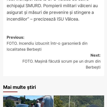
echipajul SMURD. Pompierii militari vâlceni au
asigurat și măsuri de prevenire și stingere a
incendiilor” – precizează ISU Vâlcea.
Post
Previous:
FOTO. Incendiu izbucnit într-o garsonieră din
navigation
localitatea Berbești
Next:
FOTO. Mașină făcută scrum pe un drum din
Berbești
Mai multe știri