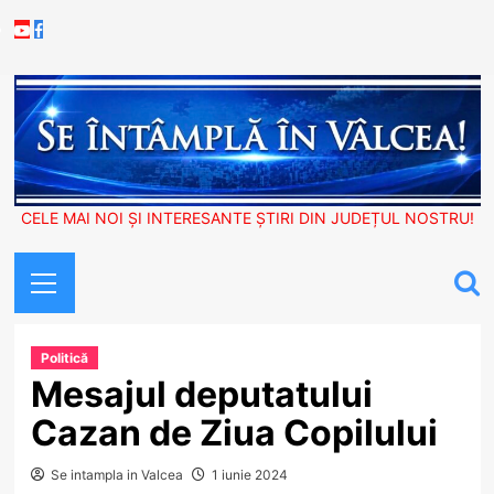
Skip
Youtube
Facebook
to
content
CELE MAI NOI ȘI INTERESANTE ȘTIRI DIN JUDEȚUL NOSTRU!
Primary
Menu
Politică
Mesajul deputatului
Cazan de Ziua Copilului
Se intampla in Valcea
1 iunie 2024