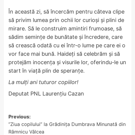
În această zi, să încercăm pentru câteva clipe
să privim lumea prin ochii lor curioși și plini de
mirare. Să le construim amintiri frumoase, să
sădim semințe de bunătate și încredere, care
să crească odată cu ei într-o lume pe care ei o
vor face mai bună. Haideți să celebrăm și să
protejăm inocența și visurile lor, oferindu-le un
start în viață plin de speranțe.
La mulţi ani tuturor copiilor!
Deputat PNL Laurențiu Cazan
Post
Previous:
”Ziua copilului” la Grădinița Dumbrava Minunată din
navigation
Râmnicu Vâlcea