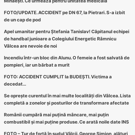
Mihăești. Ce urmează pentru unitatea medicală
FOTO/UPDATE. ACCIDENT pe DN 67, la Pietrari. S-a izbit
de un cap de pod
Apel umanitar pentru Ștefania Tanislav! Căpitanul echipei
de handbal junioare a Colegiului Energetic Râmnicu
Vâlcea are nevoie de noi
Incendiu într-un bloc din Alunu. O femeie a fost salvată de
pompieri, iar un bărbat a murit
FOTO: ACCIDENT CUMPLIT la BUDEȘTI. Victima a
decedat…
Se oprește curentul în mai multe localități din Vâlcea. Lista
completă a zonelor și posturilor de transformare afectate
Românii cumpără mai puțină mâncare, mai puțin
combustibil și mai puține produse. Ce arată noile date INS
FOTO – Tur de forță în sudul Vâlcii. George Simion, alături