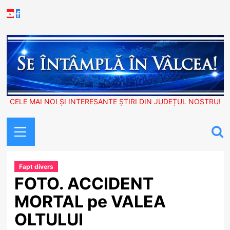
Skip
Youtube
Facebook
to
content
CELE MAI NOI ȘI INTERESANTE ȘTIRI DIN JUDEȚUL NOSTRU!
Primary
Menu
Fapt divers
FOTO. ACCIDENT
MORTAL pe VALEA
OLTULUI