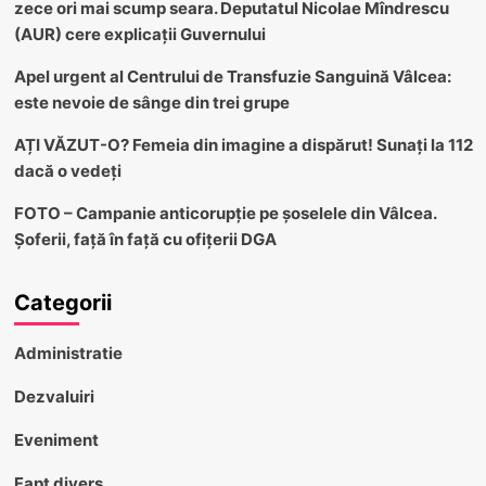
zece ori mai scump seara. Deputatul Nicolae Mîndrescu
(AUR) cere explicații Guvernului
Apel urgent al Centrului de Transfuzie Sanguină Vâlcea:
este nevoie de sânge din trei grupe
AȚI VĂZUT-O? Femeia din imagine a dispărut! Sunați la 112
dacă o vedeți
FOTO – Campanie anticorupție pe șoselele din Vâlcea.
Șoferii, față în față cu ofițerii DGA
Categorii
Administratie
Dezvaluiri
Eveniment
Fapt divers