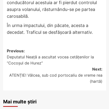
conducătorul acestuia ar fi pierdut controlul
asupra volanului, răsturnându-se pe partea
carosabilă.
În urma impactului, din păcate, acesta a
decedat. Traficul se desfășoară alternativ.
Post
Previous:
Deputatul Neață a ascultat vocea cetățenilor la
navigation
“Cocoșul de Hurez”
Next:
ATENȚIE! Vâlcea, sub cod portocaliu de vreme rea
(hartă)
Mai multe știri