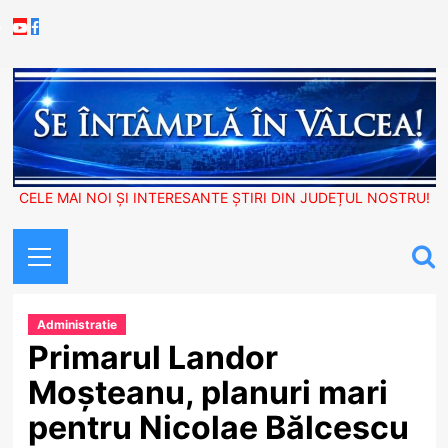
Skip
Youtube
Facebook
to
content
CELE MAI NOI ȘI INTERESANTE ȘTIRI DIN JUDEȚUL NOSTRU!
Primary
Menu
Administratie
Primarul Landor
Moșteanu, planuri mari
pentru Nicolae Bălcescu