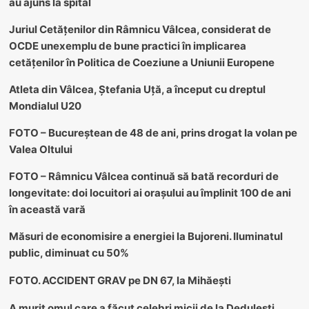
au ajuns la spital
Juriul Cetățenilor din Râmnicu Vâlcea, considerat de
OCDE unexemplu de bune practici în implicarea
cetățenilor în Politica de Coeziune a Uniunii Europene
Atleta din Vâlcea, Ștefania Uță, a început cu dreptul
Mondialul U20
FOTO – Bucureștean de 48 de ani, prins drogat la volan pe
Valea Oltului
FOTO – Râmnicu Vâlcea continuă să bată recorduri de
longevitate: doi locuitori ai orașului au împlinit 100 de ani
în această vară
Măsuri de economisire a energiei la Bujoreni. Iluminatul
public, diminuat cu 50%
FOTO. ACCIDENT GRAV pe DN 67, la Mihăești
A murit omul care a făcut celebri micii de la Dedulești