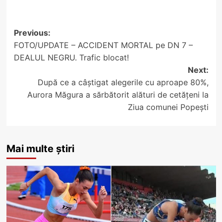
Post
Previous:
FOTO/UPDATE – ACCIDENT MORTAL pe DN 7 –
navigation
DEALUL NEGRU. Trafic blocat!
Next:
După ce a câștigat alegerile cu aproape 80%,
Aurora Măgura a sărbătorit alături de cetățeni la
Ziua comunei Popești
Mai multe știri