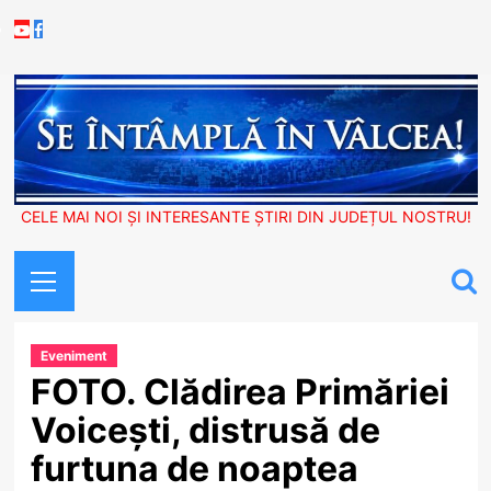
Skip
Youtube
Facebook
to
content
CELE MAI NOI ȘI INTERESANTE ȘTIRI DIN JUDEȚUL NOSTRU!
Primary
Menu
Eveniment
FOTO. Clădirea Primăriei
Voicești, distrusă de
furtuna de noaptea