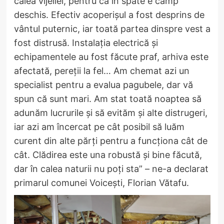
calea vijeliei, pentru că în spate e câmp
deschis. Efectiv acoperișul a fost desprins de
vântul puternic, iar toată partea dinspre vest a
fost distrusă. Instalația electrică și
echipamentele au fost făcute praf, arhiva este
afectată, pereții la fel… Am chemat azi un
specialist pentru a evalua pagubele, dar vă
spun că sunt mari. Am stat toată noaptea să
adunăm lucrurile și să evităm și alte distrugeri,
iar azi am încercat pe cât posibil să luăm
curent din alte părți pentru a funcționa cât de
cât. Clădirea este una robustă și bine făcută,
dar în calea naturii nu poți sta” – ne-a declarat
primarul comunei Voicești, Florian Vătafu.