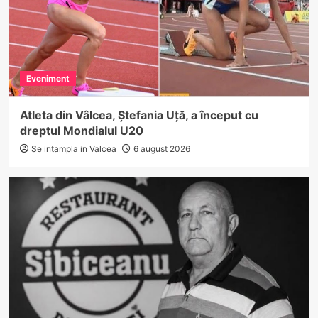
Eveniment
Atleta din Vâlcea, Ștefania Uță, a început cu
dreptul Mondialul U20
Se intampla in Valcea
6 august 2026