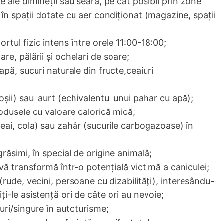
 ale dimineții sau seara, pe cât posibil prin zone
în spații dotate cu aer condiționat (magazine, spații
ortul fizic intens între orele 11:00-18:00;
oare, pălării și ochelari de soare;
, apă, sucuri naturale din fructe,ceaiuri
șii) sau iaurt (echivalentul unui pahar cu apă);
rodusele cu valoare calorică mică;
ceai, cola) sau zahăr (sucurile carbogazoase) în
grăsimi, în special de origine animală;
ă transformă într-o potențială victimă a caniculei;
rude, vecini, persoane cu dizabilități), interesându-
ți-le asistență ori de câte ori au nevoie;
uri/singure în autoturisme;