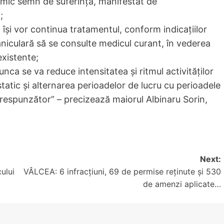
ai mic semn de suferință, manifestat de
;
 își vor continua tratamentul, conform indicațiilor
caniculară să se consulte medicul curant, în vederea
existente;
unca se va reduce intensitatea și ritmul activităților
static și alternarea perioadelor de lucru cu perioadele
corespunzător” – precizează maiorul Albinaru Sorin,
Next:
ului
VÂLCEA: 6 infracțiuni, 69 de permise reținute și 530
de amenzi aplicate…