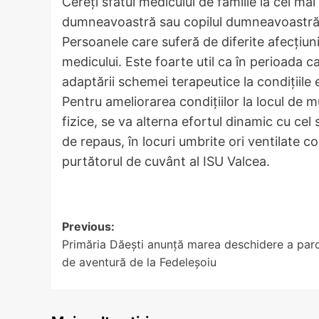
Cereți sfatul medicului de familie la cel m
dumneavoastră sau copilul dumneavoastră
Persoanele care suferă de diferite afecțiuni
medicului. Este foarte util ca în perioada 
adaptării schemei terapeutice la condițiile 
Pentru ameliorarea condițiilor la locul de m
fizice, se va alterna efortul dinamic cu cel 
de repaus, în locuri umbrite ori ventilate 
purtătorul de cuvânt al ISU Valcea.
Post
Previous:
Primăria Dăești anunță marea deschidere a parc
navigation
de aventură de la Fedeleșoiu