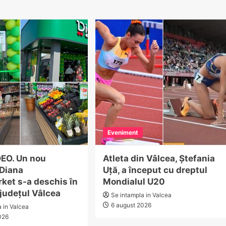
Eveniment
EO. Un nou
Atleta din Vâlcea, Ștefania
Diana
Uță, a început cu dreptul
ket s-a deschis în
Mondialul U20
 județul Vâlcea
Se intampla in Valcea
6 august 2026
a in Valcea
026