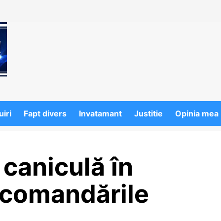
iri
Fapt divers
Invatamant
Justitie
Opinia mea
 caniculă în
ecomandările