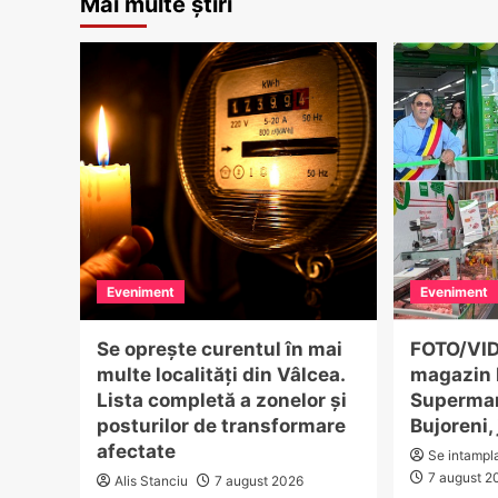
Mai multe știri
Eveniment
Eveniment
Se oprește curentul în mai
FOTO/VID
multe localități din Vâlcea.
magazin 
Lista completă a zonelor și
Supermar
posturilor de transformare
Bujoreni,
afectate
Se intampl
7 august 2
Alis Stanciu
7 august 2026