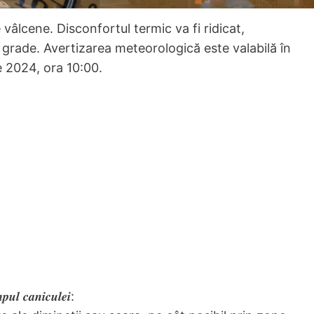
vâlcene. Disconfortul termic va fi ridicat,
 grade. Avertizarea meteorologică este valabilă în
ie 2024, ora 10:00.
𝒎𝒑𝒖𝒍 𝒄𝒂𝒏𝒊𝒄𝒖𝒍𝒆𝒊: