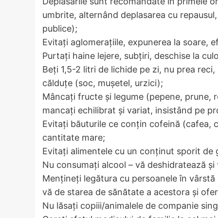
Deplasările sunt recomandate în primele ore
umbrite, alternând deplasarea cu repausul, 
publice);
Evitați aglomerațiile, expunerea la soare, ef
Purtați haine lejere, subțiri, deschise la cul
Beți 1,5-2 litri de lichide pe zi, nu prea reci
călduțe (soc, mușetel, urzici);
Mâncați fructe și legume (pepene, prune, ro
mancați echilibrat și variat, insistând pe p
Evitați băuturile ce conțin cofeină (cafea, 
cantitate mare;
Evitați alimentele cu un conținut sporit de 
Nu consumați alcool – vă deshidratează și v
Mențineți legătura cu persoanele în vârstă (
vă de starea de sănătate a acestora și oferi
Nu lăsați copiii/animalele de companie sing