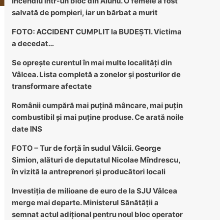
Incendiu într-un bloc din Alunu. O femeie a fost
salvată de pompieri, iar un bărbat a murit
FOTO: ACCIDENT CUMPLIT la BUDEȘTI. Victima
a decedat…
Se oprește curentul în mai multe localități din
Vâlcea. Lista completă a zonelor și posturilor de
transformare afectate
Românii cumpără mai puțină mâncare, mai puțin
combustibil și mai puține produse. Ce arată noile
date INS
FOTO – Tur de forță în sudul Vâlcii. George
Simion, alături de deputatul Nicolae Mîndrescu,
în vizită la antreprenori și producători locali
Investiția de milioane de euro de la SJU Vâlcea
merge mai departe. Ministerul Sănătății a
semnat actul adițional pentru noul bloc operator