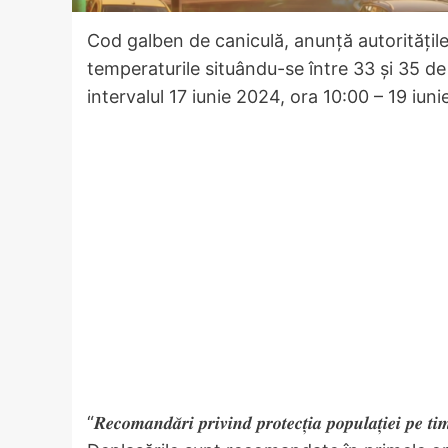
Cod galben de caniculă, anunță autoritățile 
temperaturile situându-se între 33 și 35 de
intervalul 17 iunie 2024, ora 10:00 – 19 iun
“𝑹𝒆𝒄𝒐𝒎𝒂𝒏𝒅𝒂̆𝒓𝒊 𝒑𝒓𝒊𝒗𝒊𝒏𝒅 𝒑𝒓𝒐𝒕𝒆𝒄𝒕̦𝒊𝒂 𝒑𝒐𝒑𝒖𝒍𝒂𝒕̦𝒊𝒆𝒊 𝒑𝒆 𝒕𝒊