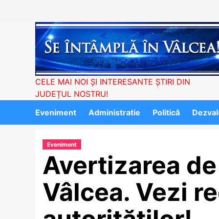
Skip
to
content
CELE MAI NOI ȘI INTERESANTE ȘTIRI DIN
JUDEȚUL NOSTRU!
Eveniment
Administratie
Politică
Dezvalu
Eveniment
Avertizarea de
Vâlcea. Vezi r
autorităților!