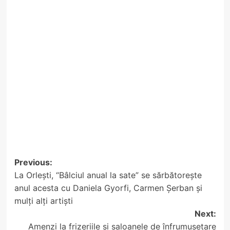
Post
Previous:
La Orlești, “Bâlciul anual la sate” se sărbătorește
navigation
anul acesta cu Daniela Gyorfi, Carmen Șerban și
mulți alți artiști
Next:
Amenzi la frizeriile și saloanele de înfrumusețare