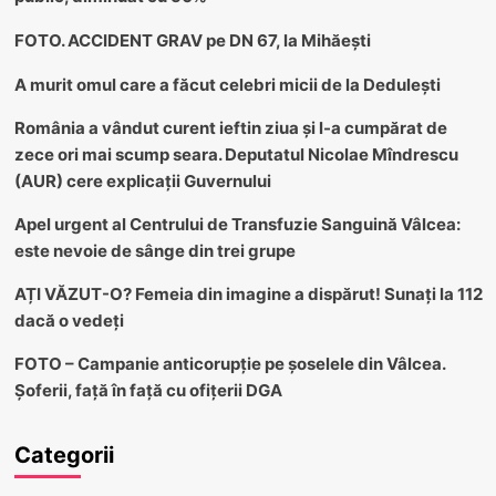
FOTO. ACCIDENT GRAV pe DN 67, la Mihăești
A murit omul care a făcut celebri micii de la Dedulești
România a vândut curent ieftin ziua și l-a cumpărat de
zece ori mai scump seara. Deputatul Nicolae Mîndrescu
(AUR) cere explicații Guvernului
Apel urgent al Centrului de Transfuzie Sanguină Vâlcea:
este nevoie de sânge din trei grupe
AȚI VĂZUT-O? Femeia din imagine a dispărut! Sunați la 112
dacă o vedeți
FOTO – Campanie anticorupție pe șoselele din Vâlcea.
Șoferii, față în față cu ofițerii DGA
Categorii