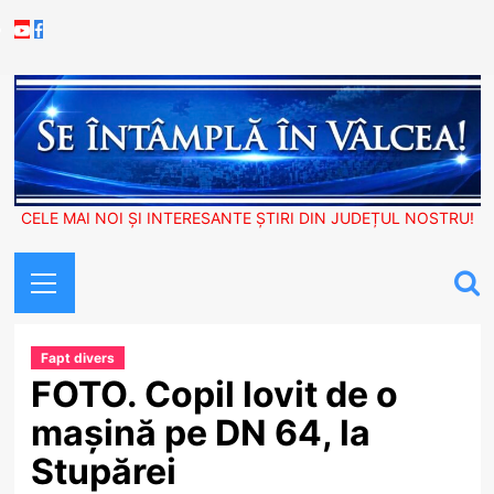
Skip
Youtube
Facebook
to
content
CELE MAI NOI ȘI INTERESANTE ȘTIRI DIN JUDEȚUL NOSTRU!
Primary
Menu
Fapt divers
FOTO. Copil lovit de o
mașină pe DN 64, la
Stupărei