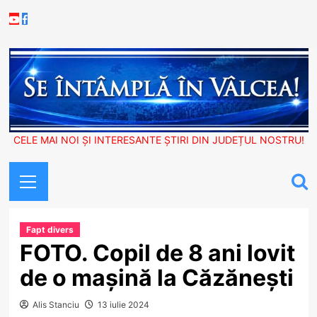
Skip
Youtube
Facebook
to
content
CELE MAI NOI ȘI INTERESANTE ȘTIRI DIN JUDEȚUL NOSTRU!
Primary
Menu
Fapt divers
FOTO. Copil de 8 ani lovit
de o mașină la Căzănești
Alis Stanciu
13 iulie 2024