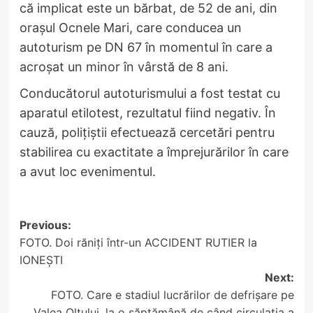
că implicat este un bărbat, de 52 de ani, din
orașul Ocnele Mari, care conducea un
autoturism pe DN 67 în momentul în care a
acroşat un minor în vârstă de 8 ani.
Conducătorul autoturismului a fost testat cu
aparatul etilotest, rezultatul fiind negativ. În
cauză, polițiștii efectuează cercetări pentru
stabilirea cu exactitate a împrejurărilor în care
a avut loc evenimentul.
Post
Previous:
FOTO. Doi răniți într-un ACCIDENT RUTIER la
navigation
IONEȘTI
Next:
FOTO. Care e stadiul lucrărilor de defrișare pe
Valea Oltului, la o săptămână de când circulația a