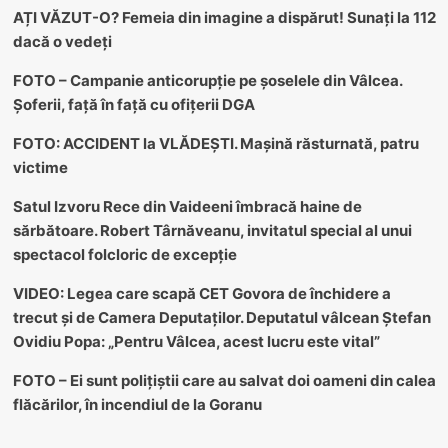
AȚI VĂZUT-O? Femeia din imagine a dispărut! Sunați la 112
dacă o vedeți
FOTO – Campanie anticorupție pe șoselele din Vâlcea.
Șoferii, față în față cu ofițerii DGA
FOTO: ACCIDENT la VLĂDEȘTI. Mașină răsturnată, patru
victime
Satul Izvoru Rece din Vaideeni îmbracă haine de
sărbătoare. Robert Târnăveanu, invitatul special al unui
spectacol folcloric de excepție
VIDEO: Legea care scapă CET Govora de închidere a
trecut și de Camera Deputaților. Deputatul vâlcean Ștefan
Ovidiu Popa: „Pentru Vâlcea, acest lucru este vital”
FOTO – Ei sunt polițiștii care au salvat doi oameni din calea
flăcărilor, în incendiul de la Goranu