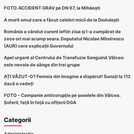
FOTO. ACCIDENT GRAV pe DN 67, la Mihăești
A murit omul care a făcut celebri micii de la Dedulești
România a vândut curent ieftin ziua și l-a cumpărat de
zece ori mai scump seara. Deputatul Nicolae Mîndrescu
(AUR) cere explicații Guvernului
Apel urgent al Centrului de Transfuzie Sanguină Vâlcea:
este nevoie de sânge din trei grupe
AȚI VĂZUT-O? Femeia din imagine a dispărut! Sunați la 112
dacă o vedeți
FOTO – Campanie anticorupție pe șoselele din Vâlcea.
Șoferii, față în față cu ofițerii DGA
Categorii
Administratie