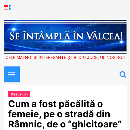
Skip
Youtube
Facebook
to
content
CELE MAI NOI ȘI INTERESANTE ȘTIRI DIN JUDEȚUL NOSTRU!
Primary
Menu
Dezvaluiri
Cum a fost păcălită o
femeie, pe o stradă din
Râmnic, de o “ghicitoare”