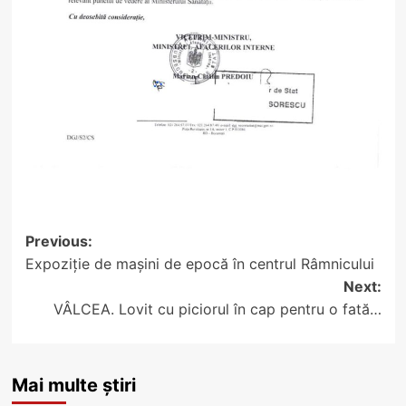
Post
Previous:
Expoziție de mașini de epocă în centrul Râmnicului
navigation
Next:
VÂLCEA. Lovit cu piciorul în cap pentru o fată…
Mai multe știri