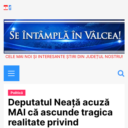
Skip
Youtube
Facebook
to
content
CELE MAI NOI ȘI INTERESANTE ȘTIRI DIN JUDEȚUL NOSTRU!
Primary
Menu
Politică
Deputatul Neață acuză
MAI că ascunde tragica
realitate privind