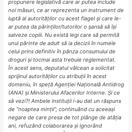
propunere legislativă care ar putea include
noi măsuri, ce ar reprezenta un instrument de
luptă al autorităților cu acest flagel și care le-
ar putea da părinților/tutorilor o șansă să își
salveze copiii. Nu există legi care să permită
unui părinte de adult să ia decizii în numele
celui prins definitiv în pânza consumului de
droguri și tocmai asta trebuie reglementat.
În acest sens, deputatul vâlcean a solicitat
sprijinul autorităților cu atribuții în acest
domeniu, în speță Agenției Națională Antidrog
(ANA) și Ministerului Afacerilor Interne. Și ce
să vezi?! Ambele instituții i-au dat un răspuns
de “noaptea minții”, continuând cu aceeași
negare de care presa de tot plânge de atâția
ani, refuzând colaborarea și ignorând