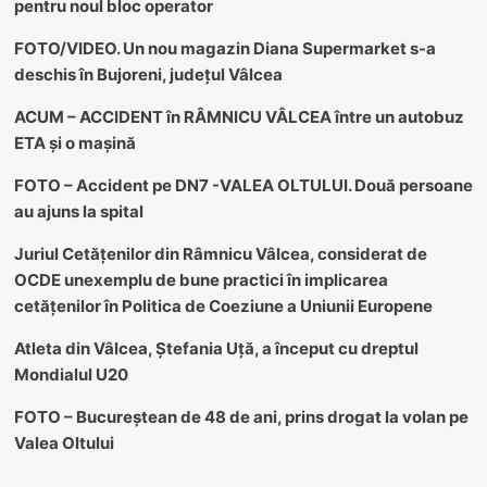
pentru noul bloc operator
FOTO/VIDEO. Un nou magazin Diana Supermarket s-a
deschis în Bujoreni, județul Vâlcea
ACUM – ACCIDENT în RÂMNICU VÂLCEA între un autobuz
ETA și o mașină
FOTO – Accident pe DN7 -VALEA OLTULUI. Două persoane
au ajuns la spital
Juriul Cetățenilor din Râmnicu Vâlcea, considerat de
OCDE unexemplu de bune practici în implicarea
cetățenilor în Politica de Coeziune a Uniunii Europene
Atleta din Vâlcea, Ștefania Uță, a început cu dreptul
Mondialul U20
FOTO – Bucureștean de 48 de ani, prins drogat la volan pe
Valea Oltului