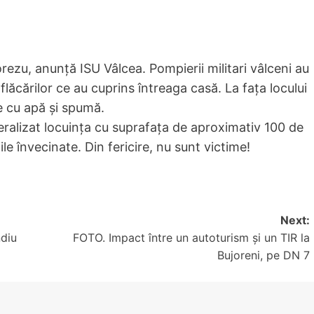
orezu, anunță ISU Vâlcea. Pompierii militari vâlceni au
 flăcărilor ce au cuprins întreaga casă. La fața locului
re cu apă și spumă.
eralizat locuința cu suprafața de aproximativ 100 de
le învecinate. Din fericire, nu sunt victime!
Next:
ndiu
FOTO. Impact între un autoturism și un TIR la
Bujoreni, pe DN 7