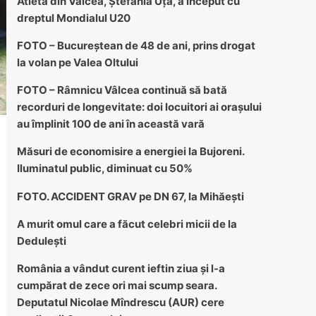
Atleta din Vâlcea, Ștefania Uță, a început cu
dreptul Mondialul U20
FOTO – Bucureștean de 48 de ani, prins drogat
la volan pe Valea Oltului
FOTO – Râmnicu Vâlcea continuă să bată
recorduri de longevitate: doi locuitori ai orașului
au împlinit 100 de ani în această vară
Măsuri de economisire a energiei la Bujoreni.
Iluminatul public, diminuat cu 50%
FOTO. ACCIDENT GRAV pe DN 67, la Mihăești
A murit omul care a făcut celebri micii de la
Dedulești
România a vândut curent ieftin ziua și l-a
cumpărat de zece ori mai scump seara.
Deputatul Nicolae Mîndrescu (AUR) cere