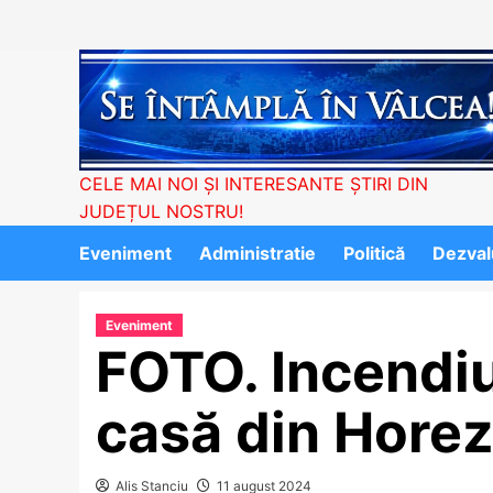
Skip
to
content
CELE MAI NOI ȘI INTERESANTE ȘTIRI DIN
JUDEȚUL NOSTRU!
Eveniment
Administratie
Politică
Dezvalu
Eveniment
FOTO. Incendiu
casă din Hore
Alis Stanciu
11 august 2024