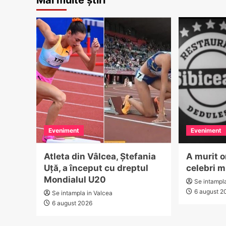
Eveniment
Eveniment
Atleta din Vâlcea, Ștefania
A murit o
Uță, a început cu dreptul
celebri m
Mondialul U20
Se intampl
6 august 2
Se intampla in Valcea
6 august 2026