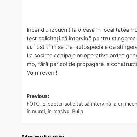
Incendiu izbucnit la o casă în localitatea H
fost solicitați să intervină pentru stingerea
au fost trimise trei autospeciale de stinge
La sosirea echipajelor operative ardea gen
mp, fără pericol de propagare la construcții
Vom reveni!
Post
Previous:
FOTO. Elicopter solicitat să intervină la un ince
navigation
în munți, în masivul Buila
Mai multe știri