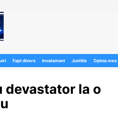
iri
Fapt divers
Invatamant
Justitie
Opinia mea
 devastator la o
zu