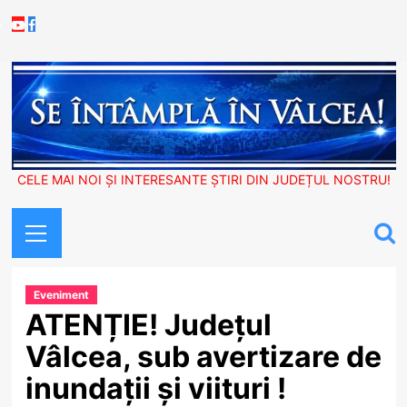
Skip
Youtube
Facebook
to
content
CELE MAI NOI ȘI INTERESANTE ȘTIRI DIN JUDEȚUL NOSTRU!
Primary
Menu
Eveniment
ATENȚIE! Județul
Vâlcea, sub avertizare de
inundații și viituri !