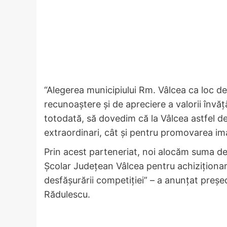
“Alegerea municipiului Rm. Vâlcea ca loc 
recunoaștere și de apreciere a valorii învă
totodată, să dovedim că la Vâlcea astfel de 
extraordinari, cât și pentru promovarea ima
Prin acest parteneriat, noi alocăm suma de 3
Școlar Județean Vâlcea pentru achiziționa
desfășurării competiției” – a anunțat preșe
Rădulescu.