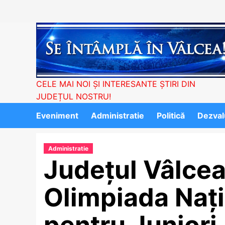
Skip
to
content
CELE MAI NOI ȘI INTERESANTE ȘTIRI DIN
JUDEȚUL NOSTRU!
Eveniment
Administratie
Politică
Dezvalu
Administratie
Județul Vâlcea
Olimpiada Nați
pentru Juniori