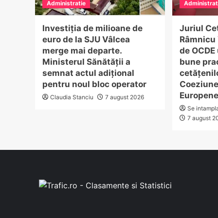
Administratie
Administrat
Investiția de milioane de
Juriul Ce
euro de la SJU Vâlcea
Râmnicu 
merge mai departe.
de OCDE
Ministerul Sănătății a
bune prac
semnat actul adițional
cetățenilo
pentru noul bloc operator
Coeziune
Europen
Claudia Stanciu
7 august 2026
Se intampl
7 august 2