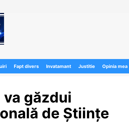
iri
Fapt divers
Invatamant
Justitie
Opinia mea
 va găzdui
onală de Științe