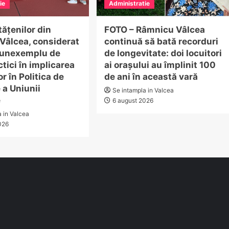
ie
Administratie
tățenilor din
FOTO – Râmnicu Vâlcea
Vâlcea, considerat
continuă să bată recorduri
 unexemplu de
de longevitate: doi locuitori
tici în implicarea
ai orașului au împlinit 100
r în Politica de
de ani în această vară
 a Uniunii
Se intampla in Valcea
e
6 august 2026
a in Valcea
026