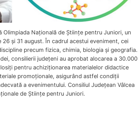
 Olimpiada Națională de Științe pentru Juniori, un
26 și 31 august. În cadrul acestui eveniment, cei
discipline precum fizica, chimia, biologia și geografia.
dei, consilierii județeni au aprobat alocarea a 30.000
folosiți pentru achiziționarea materialelor didactice
eriale promoționale, asigurând astfel condiții
adecvată a evenimentului. Consiliul Județean Vâlcea
ionale de Științe pentru Juniori.