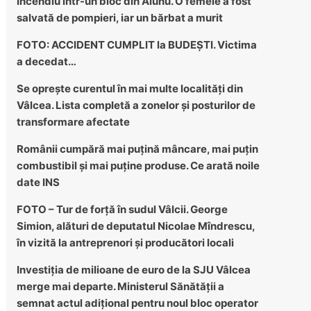
Incendiu într-un bloc din Alunu. O femeie a fost
salvată de pompieri, iar un bărbat a murit
FOTO: ACCIDENT CUMPLIT la BUDEȘTI. Victima
a decedat…
Se oprește curentul în mai multe localități din
Vâlcea. Lista completă a zonelor și posturilor de
transformare afectate
Românii cumpără mai puțină mâncare, mai puțin
combustibil și mai puține produse. Ce arată noile
date INS
FOTO – Tur de forță în sudul Vâlcii. George
Simion, alături de deputatul Nicolae Mîndrescu,
în vizită la antreprenori și producători locali
Investiția de milioane de euro de la SJU Vâlcea
merge mai departe. Ministerul Sănătății a
semnat actul adițional pentru noul bloc operator