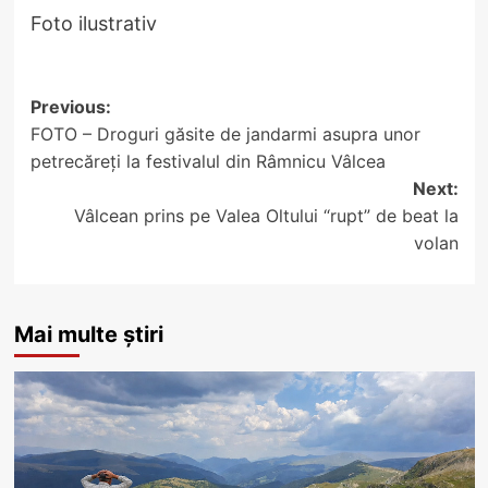
Foto ilustrativ
Post
Previous:
FOTO – Droguri găsite de jandarmi asupra unor
navigation
petrecăreți la festivalul din Râmnicu Vâlcea
Next:
Vâlcean prins pe Valea Oltului “rupt” de beat la
volan
Mai multe știri