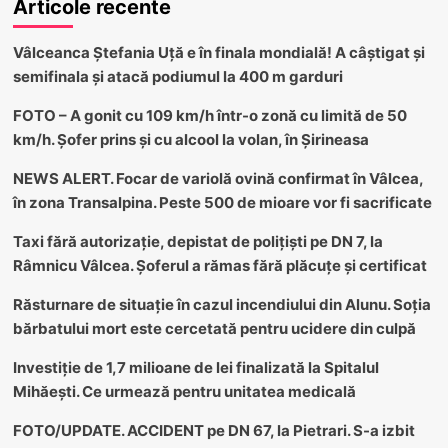
Articole recente
Vâlceanca Ștefania Uță e în finala mondială! A câștigat și
semifinala și atacă podiumul la 400 m garduri
FOTO – A gonit cu 109 km/h într-o zonă cu limită de 50
km/h. Șofer prins și cu alcool la volan, în Șirineasa
NEWS ALERT. Focar de variolă ovină confirmat în Vâlcea,
în zona Transalpina. Peste 500 de mioare vor fi sacrificate
Taxi fără autorizație, depistat de polițiști pe DN 7, la
Râmnicu Vâlcea. Șoferul a rămas fără plăcuțe și certificat
Răsturnare de situație în cazul incendiului din Alunu. Soția
bărbatului mort este cercetată pentru ucidere din culpă
Investiție de 1,7 milioane de lei finalizată la Spitalul
Mihăești. Ce urmează pentru unitatea medicală
FOTO/UPDATE. ACCIDENT pe DN 67, la Pietrari. S-a izbit