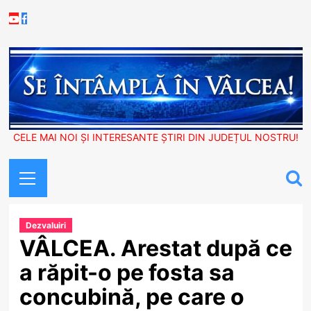
Skip
Youtube
Facebook
to
content
CELE MAI NOI ȘI INTERESANTE ȘTIRI DIN JUDEȚUL NOSTRU!
Primary
Menu
Dezvaluiri
VÂLCEA. Arestat după ce
a răpit-o pe fosta sa
concubină, pe care o