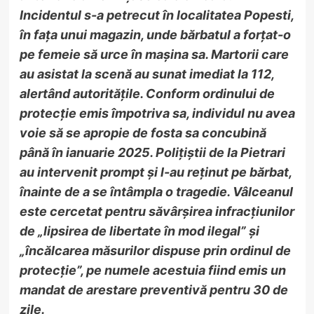
Incidentul s-a petrecut în localitatea Popesti,
în fața unui magazin, unde bărbatul a forțat-o
pe femeie să urce în mașina sa. Martorii care
au asistat la scenă au sunat imediat la 112,
alertând autoritățile. Conform ordinului de
protecție emis împotriva sa, individul nu avea
voie să se apropie de fosta sa concubină
până în ianuarie 2025. Polițiștii de la Pietrari
au intervenit prompt și l-au reținut pe bărbat,
înainte de a se întâmpla o tragedie. Vâlceanul
este
cercetat pentru săvârșirea infracțiunilor
de „lipsirea de libertate în mod ilegal” și
„încălcarea măsurilor dispuse prin ordinul de
protecție”, pe numele acestuia fiind emis un
mandat de arestare preventivă pentru 30 de
zile.