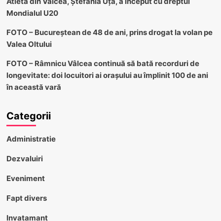
Atleta din Vâlcea, Ștefania Uță, a început cu dreptul
Mondialul U20
FOTO – Bucureștean de 48 de ani, prins drogat la volan pe
Valea Oltului
FOTO – Râmnicu Vâlcea continuă să bată recorduri de
longevitate: doi locuitori ai orașului au împlinit 100 de ani
în această vară
Categorii
Administratie
Dezvaluiri
Eveniment
Fapt divers
Invatamant