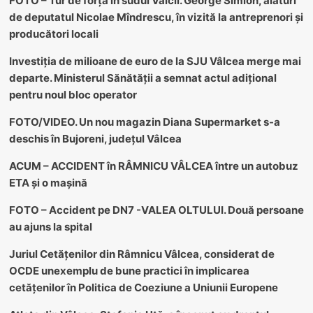
FOTO – Tur de forță în sudul Vâlcii. George Simion, alături
de deputatul Nicolae Mîndrescu, în vizită la antreprenori și
producători locali
Investiția de milioane de euro de la SJU Vâlcea merge mai
departe. Ministerul Sănătății a semnat actul adițional
pentru noul bloc operator
FOTO/VIDEO. Un nou magazin Diana Supermarket s-a
deschis în Bujoreni, județul Vâlcea
ACUM – ACCIDENT în RÂMNICU VÂLCEA între un autobuz
ETA și o mașină
FOTO – Accident pe DN7 -VALEA OLTULUI. Două persoane
au ajuns la spital
Juriul Cetățenilor din Râmnicu Vâlcea, considerat de
OCDE unexemplu de bune practici în implicarea
cetățenilor în Politica de Coeziune a Uniunii Europene