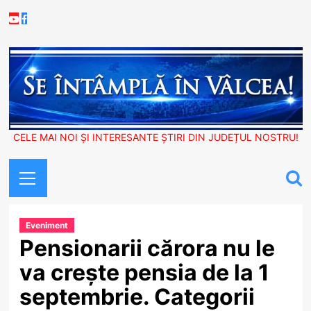
Skip
Youtube
Facebook
to
content
CELE MAI NOI ȘI INTERESANTE ȘTIRI DIN JUDEȚUL NOSTRU!
Primary
Menu
Eveniment
Pensionarii cărora nu le
va crește pensia de la 1
septembrie. Categorii