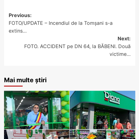
Post
Previous:
FOTO/UPDATE – Incendiul de la Tomșani s-a
navigation
extins…
Next:
FOTO. ACCIDENT pe DN 64, la BĂBENI. Două
victime…
Mai multe știri