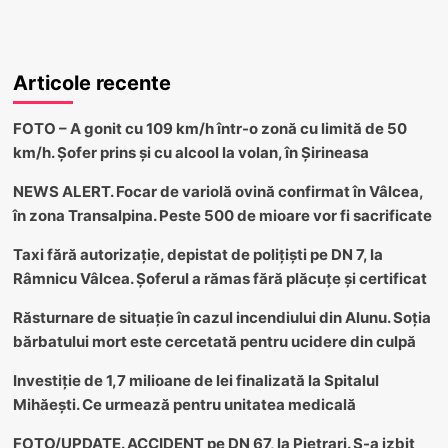
Articole recente
FOTO – A gonit cu 109 km/h într-o zonă cu limită de 50
km/h. Șofer prins și cu alcool la volan, în Șirineasa
NEWS ALERT. Focar de variolă ovină confirmat în Vâlcea,
în zona Transalpina. Peste 500 de mioare vor fi sacrificate
Taxi fără autorizație, depistat de polițiști pe DN 7, la
Râmnicu Vâlcea. Șoferul a rămas fără plăcuțe și certificat
Răsturnare de situație în cazul incendiului din Alunu. Soția
bărbatului mort este cercetată pentru ucidere din culpă
Investiție de 1,7 milioane de lei finalizată la Spitalul
Mihăești. Ce urmează pentru unitatea medicală
FOTO/UPDATE. ACCIDENT pe DN 67, la Pietrari. S-a izbit