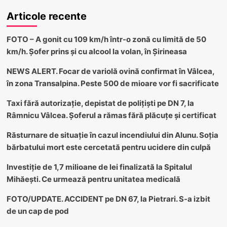
Articole recente
FOTO – A gonit cu 109 km/h într-o zonă cu limită de 50
km/h. Șofer prins și cu alcool la volan, în Șirineasa
NEWS ALERT. Focar de variolă ovină confirmat în Vâlcea,
în zona Transalpina. Peste 500 de mioare vor fi sacrificate
Taxi fără autorizație, depistat de polițiști pe DN 7, la
Râmnicu Vâlcea. Șoferul a rămas fără plăcuțe și certificat
Răsturnare de situație în cazul incendiului din Alunu. Soția
bărbatului mort este cercetată pentru ucidere din culpă
Investiție de 1,7 milioane de lei finalizată la Spitalul
Mihăești. Ce urmează pentru unitatea medicală
FOTO/UPDATE. ACCIDENT pe DN 67, la Pietrari. S-a izbit
de un cap de pod