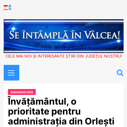
Skip
Youtube
Facebook
to
content
CELE MAI NOI ȘI INTERESANTE ȘTIRI DIN JUDEȚUL NOSTRU!
Primary
Menu
Administratie
Învățământul, o
prioritate pentru
administrația din Orlești