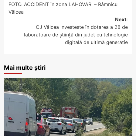
FOTO. ACCIDENT în zona LAHOVARI – Râmnicu
navigation
Vâlcea
Next:
CJ Vâlcea investește în dotarea a 28 de
laboratoare de știință din județ cu tehnologie
digitală de ultimă generație
Mai multe știri