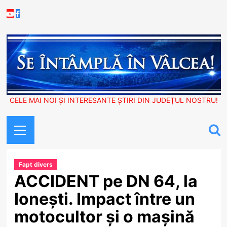
Skip
Youtube
Facebook
to
content
CELE MAI NOI ȘI INTERESANTE ȘTIRI DIN JUDEȚUL NOSTRU!
Primary
Menu
Fapt divers
ACCIDENT pe DN 64, la
Ionești. Impact între un
motocultor și o mașină