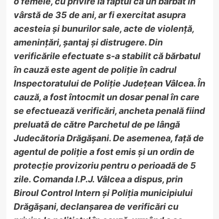
o femeie, cu privire la faptul că un bărbat în
vârstă de 35 de ani, ar fi exercitat asupra
acesteia și bunurilor sale, acte de violență,
amenințări, șantaj și distrugere. Din
verificările efectuate s-a stabilit că bărbatul
în cauză este agent de poliție în cadrul
Inspectoratului de Poliție Județean Vâlcea. În
cauză, a fost întocmit un dosar penal în care
se efectuează verificări, ancheta penală fiind
preluată de către Parchetul de pe lângă
Judecătoria Drăgășani. De asemenea, față de
agentul de poliție a fost emis și un ordin de
protecție provizoriu pentru o perioadă de 5
zile. Comanda I.P.J. Vâlcea a dispus, prin
Biroul Control Intern și Poliția municipiului
Drăgășani, declanșarea de verificări cu