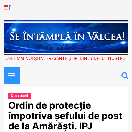
Skip
Youtube
Facebook
to
content
CELE MAI NOI ȘI INTERESANTE ȘTIRI DIN JUDEȚUL NOSTRU!
Primary
Menu
Dezvaluiri
Ordin de protecție
împotriva șefului de post
de la Amărăști. IPJ