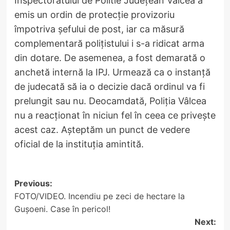
Inspectoratului de Politie Județean Vâlcea a
emis un ordin de protecție provizoriu
împotriva șefului de post, iar ca măsură
complementară polițistului i s-a ridicat arma
din dotare. De asemenea, a fost demarată o
anchetă internă la IPJ. Urmează ca o instanță
de judecată să ia o decizie dacă ordinul va fi
prelungit sau nu. Deocamdată, Poliția Vâlcea
nu a reacționat în niciun fel în ceea ce privește
acest caz. Așteptăm un punct de vedere
oficial de la instituția amintită.
Post
Previous:
FOTO/VIDEO. Incendiu pe zeci de hectare la
navigation
Gușoeni. Case în pericol!
Next: