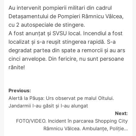
Au intervenit pompierii militari din cadrul
Detașamentului de Pompieri Râmnicu Vâlcea,
cu 2 autospeciale de stingere.
A fost anunțat și SVSU local. Incendiul a fost
localizat și s-a reușit stingerea rapidă. S-a
degradat partea din spate a remorcii și au ars
cinci anvelope. Din fericire, nu sunt persoane
rănite!
Post
Previous:
Alertă la Păușa: Urs observat pe malul Oltului.
navigation
Jandarmii l-au găsit și l-au alungat
Next:
FOTO/VIDEO. Incident în parcarea Shopping City
Râmnicu Vâlcea. Ambulanțe, Poliție…