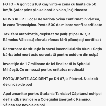
FOTO – A gonit cu 109 km/h într-o zonă cu limită de 50
km/h. Șofer prins și cu alcool la volan, în Șirineasa
NEWS ALERT. Focar de variolă ovină confirmat în Vâlcea,
în zona Transalpina. Peste 500 de mioare vor fi sacrificate
Taxi fără autorizație, depistat de polițiști pe DN 7, la
Râmnicu Vâlcea. Șoferul a rămas fără plăcuțe și certificat
Răsturnare de situație în cazul incendiului din Alunu. Soția
bărbatului mort este cercetată pentru ucidere din culpă
Investiție de 1,7 milioane de lei finalizată la Spitalul
Mihăești. Ce urmează pentru unitatea medicală
FOTO/UPDATE. ACCIDENT pe DN 67, la Pietrari. S-a izbit
de un cap de pod
Apel umanitar pentru Ștefania Tanislav! Căpitanul echipei
de handbal junioare a Colegiului Energetic Râmnicu
Vâlcea are nevoie de noi