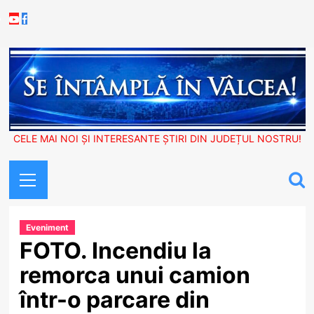
Skip
Youtube
Facebook
to
content
CELE MAI NOI ȘI INTERESANTE ȘTIRI DIN JUDEȚUL NOSTRU!
Primary
Menu
Eveniment
FOTO. Incendiu la
remorca unui camion
într-o parcare din