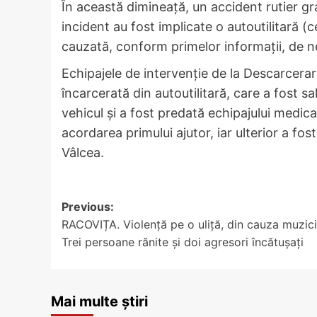
În această dimineață, un accident rutier gra
incident au fost implicate o autoutilitară (
cauzată, conform primelor informații, de ne
Echipajele de intervenție de la Descarcer
încarcerată din autoutilitară, care a fost s
vehicul și a fost predată echipajului medic
acordarea primului ajutor, iar ulterior a fo
Vâlcea.
Post
Previous:
RACOVIȚA. Violență pe o uliță, din cauza muzici
navigation
Trei persoane rănite și doi agresori încătușați
Mai multe știri