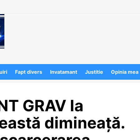
iri
Fapt divers
Invatamant
Justitie
Opinia mea
NT GRAV la
eastă dimineață.
escarcerarea…