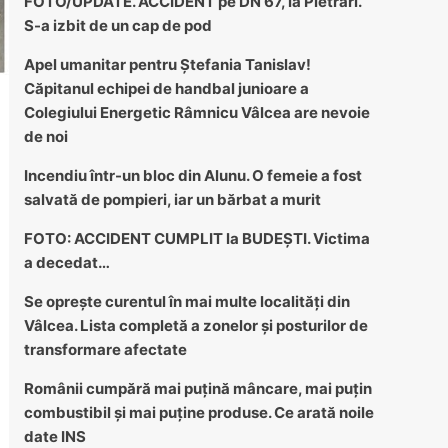
FOTO/UPDATE. ACCIDENT pe DN 67, la Pietrari.
S-a izbit de un cap de pod
Apel umanitar pentru Ștefania Tanislav!
Căpitanul echipei de handbal junioare a
Colegiului Energetic Râmnicu Vâlcea are nevoie
de noi
Incendiu într-un bloc din Alunu. O femeie a fost
salvată de pompieri, iar un bărbat a murit
FOTO: ACCIDENT CUMPLIT la BUDEȘTI. Victima
a decedat…
Se oprește curentul în mai multe localități din
Vâlcea. Lista completă a zonelor și posturilor de
transformare afectate
Românii cumpără mai puțină mâncare, mai puțin
combustibil și mai puține produse. Ce arată noile
date INS