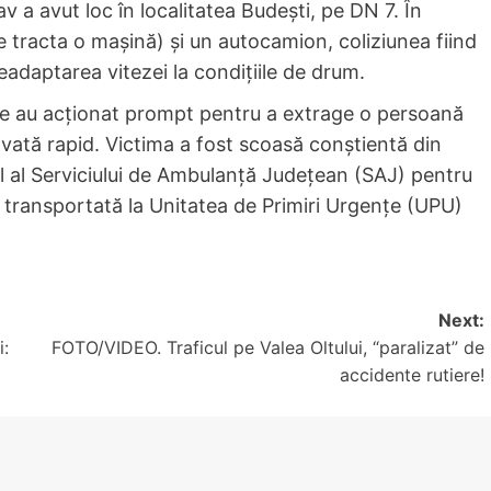
v a avut loc în localitatea Budești, pe DN 7. În
ce tracta o mașină) și un autocamion, coliziunea fiind
adaptarea vitezei la condițiile de drum.
are au acționat prompt pentru a extrage o persoană
alvată rapid. Victima a fost scoasă conștientă din
al al Serviciului de Ambulanță Județean (SAJ) pentru
st transportată la Unitatea de Primiri Urgențe (UPU)
Next:
i:
FOTO/VIDEO. Traficul pe Valea Oltului, “paralizat” de
accidente rutiere!