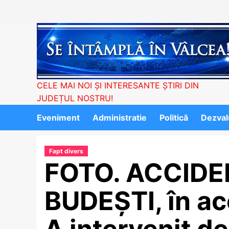
Skip
to
content
CELE MAI NOI ȘI INTERESANTE ȘTIRI DIN
JUDEȚUL NOSTRU!
Eveniment
Administratie
Politică
Dezvalu
Fapt divers
FOTO. ACCIDE
BUDEȘTI, în ac
A intervenit d