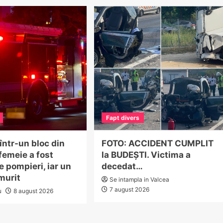
Fapt divers
într-un bloc din
FOTO: ACCIDENT CUMPLIT
femeie a fost
la BUDEȘTI. Victima a
e pompieri, iar un
decedat…
murit
Se intampla in Valcea
7 august 2026
u
8 august 2026