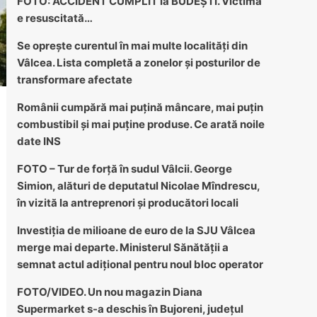
FOTO: ACCIDENT CUMPLIT la BUDEȘTI. Victima
e resuscitată…
Se oprește curentul în mai multe localități din
Vâlcea. Lista completă a zonelor și posturilor de
transformare afectate
Românii cumpără mai puțină mâncare, mai puțin
combustibil și mai puține produse. Ce arată noile
date INS
FOTO – Tur de forță în sudul Vâlcii. George
Simion, alături de deputatul Nicolae Mîndrescu,
în vizită la antreprenori și producători locali
Investiția de milioane de euro de la SJU Vâlcea
merge mai departe. Ministerul Sănătății a
semnat actul adițional pentru noul bloc operator
FOTO/VIDEO. Un nou magazin Diana
Supermarket s-a deschis în Bujoreni, județul