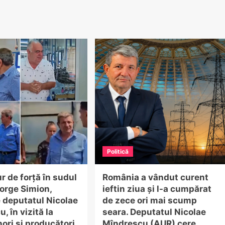
Politică
r de forță în sudul
România a vândut curent
eorge Simion,
ieftin ziua și l-a cumpărat
e deputatul Nicolae
de zece ori mai scump
, în vizită la
seara. Deputatul Nicolae
ori și producători
Mîndrescu (AUR) cere