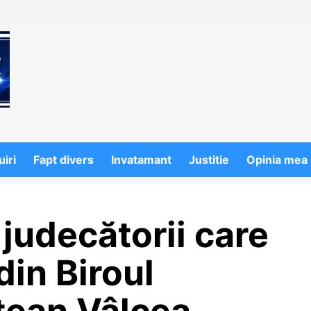
iri
Fapt divers
Invatamant
Justitie
Opinia mea
i judecătorii care
din Biroul
țean Vâlcea