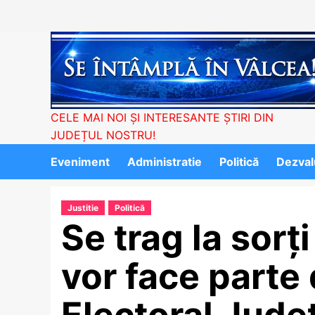
Skip
to
content
CELE MAI NOI ȘI INTERESANTE ȘTIRI DIN
JUDEȚUL NOSTRU!
Eveniment
Administratie
Politică
Dezvalu
Justitie
Politică
Se trag la sorț
vor face parte 
Electoral Jude