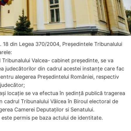
t. 18 din Legea 370/2004, Președintele Tribunalului
rele:
l Tribunalului Valcea- cabinet preşedinte, se va
 judecătorilor din cadrul acestei instanţe care fac
pentru alegerea Preşedintelui României, respectiv
 judecător;
aşi locaţie se va efectua în şedinţă publică tragerea
 cadrul Tribunalului Vâlcea în Biroul electoral de
gerea Camerei Deputaţilor si Senatului.
 este permis pe baza actului de identitate.