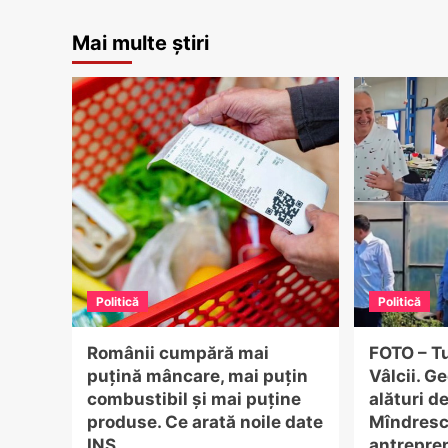
Mai multe știri
Politică
Politică
Românii cumpără mai
FOTO – Tu
puțină mâncare, mai puțin
Vâlcii. G
combustibil și mai puține
alături d
produse. Ce arată noile date
Mîndrescu
INS
antrepren