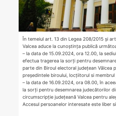
În temeiul art. 13 din Legea 208/2015 și ar
Valcea aduce la cunoștința publică următoa
– la data de 15.09.2024, ora 12.00, la sediu
efectua tragerea la sorţi pentru desemnarea
parte din Biroul electoral judeţean Vâlcea 
preşedintele biroului, locţiitorul si membrul
– la data de 16.09.2024, ora 08.00, în acee
la sorţi pentru desemnarea judecătorilor din
circumscripţie judeţeană Valcea pentru ale
Accesul persoanelor interesate este liber si