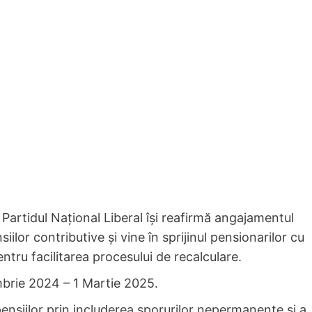
artidul Național Liberal își reafirmă angajamentul
iilor contributive și vine în sprijinul pensionarilor cu
ntru facilitarea procesului de recalculare.
mbrie 2024 – 1 Martie 2025.
pensiilor prin includerea sporurilor nepermanente și a