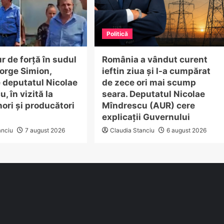
Politică
r de forță în sudul
România a vândut curent
eorge Simion,
ieftin ziua și l-a cumpărat
e deputatul Nicolae
de zece ori mai scump
, în vizită la
seara. Deputatul Nicolae
ori și producători
Mîndrescu (AUR) cere
explicații Guvernului
anciu
7 august 2026
Claudia Stanciu
6 august 2026