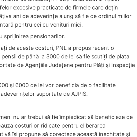
ifelor excesive practicate de firmele care dețin
âțiva ani de adeverințe ajung să fie de ordinul miilor
ntară pentru cei cu venituri mici.
sprijinirea pensionarilor.
ctați de aceste costuri, PNL a propus recent o
u pensii de până la 3000 de lei să fie scutiți de plata
ortate de Agențiile Județene pentru Plăți și Inspecție
00 și 6000 de lei vor beneficia de o facilitate
 adeverințelor suportate de AJPIS.
eni nu ar trebui să fie împiedicat să beneficieze de
cauza costurilor ridicate pentru eliberarea
ivă își propune să corecteze această inechitate și