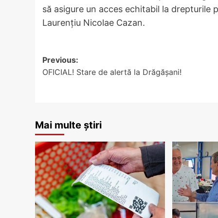
să asigure un acces echitabil la drepturile
Laurențiu Nicolae Cazan.
Post
Previous:
OFICIAL! Stare de alertă la Drăgășani!
navigation
Mai multe știri