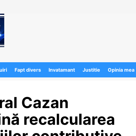
iri
Fapt divers
Invatamant
Justitie
Opinia mea
ral Cazan
ină recalcularea
ilor contributive