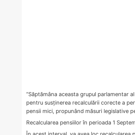
“Săptămâna aceasta grupul parlamentar al P
pentru susținerea recalculării corecte a pens
pensii mici, propunând măsuri legislative pe
Recalcularea pensiilor în perioada 1 Septe
În acest interval, va avea loc recalcularea 