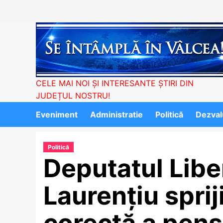
Skip
to
content
CELE MAI NOI ȘI INTERESANTE ȘTIRI DIN
JUDEȚUL NOSTRU!
Eveniment
Administratie
Politică
Dezvalu
Politică
Deputatul Libe
Laurențiu sprij
corectă a pensi