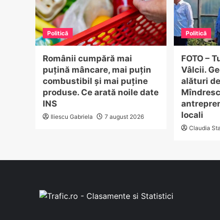
Politică
Politică
Românii cumpără mai
FOTO – Tu
puțină mâncare, mai puțin
Vâlcii. G
combustibil și mai puține
alături d
produse. Ce arată noile date
Mîndrescu
INS
antrepren
locali
Iliescu Gabriela
7 august 2026
Claudia St