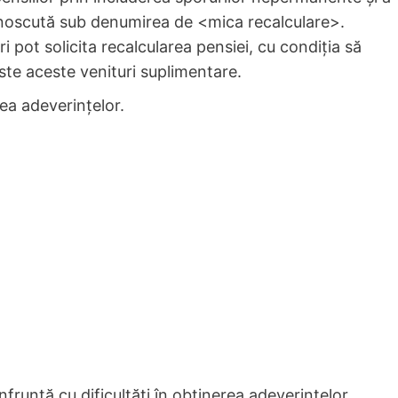
cunoscută sub denumirea de <mica recalculare>.
ri pot solicita recalcularea pensiei, cu condiția să
ste aceste venituri suplimentare.
ea adeverințelor.
runtă cu dificultăți în obținerea adeverințelor