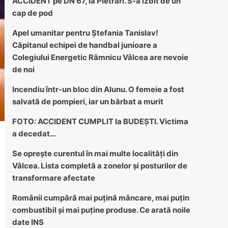
ACCIDENT pe DN 67, la Pietrari. S-a izbit de un
cap de pod
Apel umanitar pentru Ștefania Tanislav!
Căpitanul echipei de handbal junioare a
Colegiului Energetic Râmnicu Vâlcea are nevoie
de noi
Incendiu într-un bloc din Alunu. O femeie a fost
salvată de pompieri, iar un bărbat a murit
FOTO: ACCIDENT CUMPLIT la BUDEȘTI. Victima
a decedat…
Se oprește curentul în mai multe localități din
Vâlcea. Lista completă a zonelor și posturilor de
transformare afectate
Românii cumpără mai puțină mâncare, mai puțin
combustibil și mai puține produse. Ce arată noile
date INS