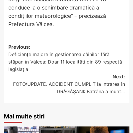
conduce la o schimbare dramatică a
condițiilor meteorologice” – precizează
Prefectura Vâlcea.
Post
Previous:
Deficiențe majore în gestionarea câinilor fără
navigation
stăpân în Vâlcea: Doar 11 localități din 89 respectă
legislația
Next:
FOTO/UPDATE. ACCIDENT CUMPLIT la intrarea în
DRĂGĂȘANI: Bătrâna a murit…
Mai multe știri