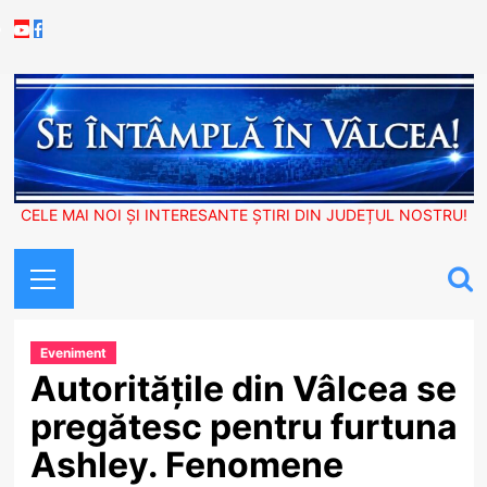
Skip
Youtube
Facebook
to
content
CELE MAI NOI ȘI INTERESANTE ȘTIRI DIN JUDEȚUL NOSTRU!
Primary
Menu
Eveniment
Autoritățile din Vâlcea se
pregătesc pentru furtuna
Ashley. Fenomene