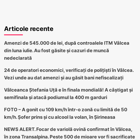
Articole recente
Amenzi de 545.000 de lei, după controalele ITM Vâlcea
din luna iulie. Au fost găsite și cazuri de muncă
nedeclarată
24 de operatori economici, verificați de polițiști în Vâlcea.
Vezi unde au dat amenzi și au găsit bani nefiscalizați
Vâlceanca Ștefania Uță e în finala mondială! A câștigat și
semifinala și atacă podiumul la 400 m garduri
FOTO – A gonit cu 109 km/h într-o zonă cu limită de 50
km/h. Șofer prins și cu alcool la volan, în Șirineasa
NEWS ALERT. Focar de variolă ovină confirmat în Vâlcea,
în zona Transalpina. Peste 500 de mioare vor fi sacrificate