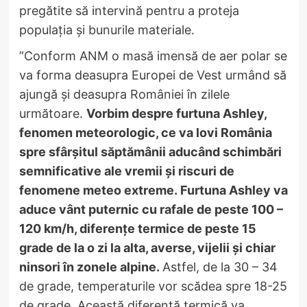
pregătite să intervină pentru a proteja
populația și bunurile materiale.
”Conform ANM o masă imensă de aer polar se
va forma deasupra Europei de Vest urmând să
ajungă și deasupra României în zilele
următoare.
Vorbim despre furtuna Ashley,
fenomen meteorologic, ce va lovi România
spre sfârșitul săptămânii aducând schimbări
semnificative ale vremii și riscuri de
fenomene meteo extreme. Furtuna Ashley va
aduce vânt puternic cu rafale de peste 100 –
120 km/h, diferențe termice de peste 15
grade de la o zi la alta, averse, vijelii și chiar
ninsori în zonele alpine.
Astfel, de la 30 – 34
de grade, temperaturile vor scădea spre 18-25
de grade. Această diferență termică va