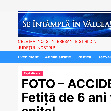
Skip
to
content
CELE MAI NOI ȘI INTERESANTE ȘTIRI DIN
JUDEȚUL NOSTRU!
Eveniment
Administratie
Politică
Dezvalu
Fapt divers
FOTO – ACCIDE
Fetiță de 6 ani
spital