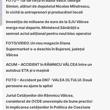
FOTO – Tur de forță în sudul Vâlcii. George
Simion, alături de deputatul Nicolae Mîndrescu,
în vizită la antreprenori și producători locali
Investiția de milioane de euro de la SJU Vâlcea
merge mai departe. Ministerul Sănătății a
semnat actul adițional pentru noul bloc operator
FOTO/VIDEO. Un nou magazin Diana
Supermarket s-a deschis în Bujoreni, județul
Vâlcea
ACUM – ACCIDENT în RÂMNICU VÂLCEA între un
autobuz ETA și o mașină
FOTO – Accident pe DN7 -VALEA OLTULUI. Două
persoane au ajuns la spital
Juriul Cetățenilor din Râmnicu Vâlcea,
considerat de OCDE unexemplu de bune practici
în implicarea cetățenilor în Politica de Coeziune