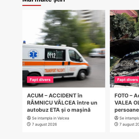
Fapt divers
Fapt divers
ACUM – ACCIDENT în
FOTO – A
RÂMNICU VÂLCEA între un
VALEA OL
autobuz ETA și o mașină
persoane 
Se intampla in Valcea
Se intampl
7 august 2026
7 august 2