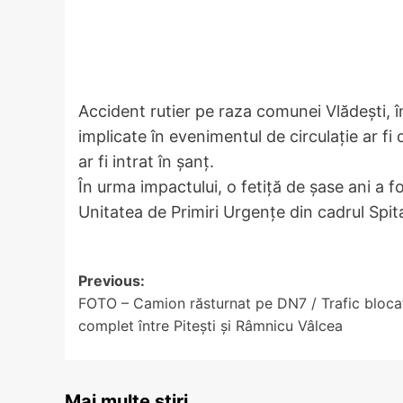
Accident rutier pe raza comunei Vlădești, î
implicate în evenimentul de circulație ar fi
ar fi intrat în șanț.
În urma impactului, o fetiță de șase ani a f
Unitatea de Primiri Urgențe din cadrul Spit
Post
Previous:
FOTO – Camion răsturnat pe DN7 / Trafic bloca
navigation
complet între Pitești și Râmnicu Vâlcea
Mai multe știri