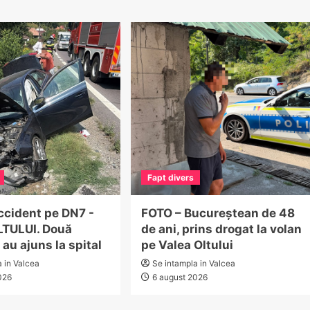
Fapt divers
ccident pe DN7 -
FOTO – Bucureștean de 48
TULUI. Două
de ani, prins drogat la volan
au ajuns la spital
pe Valea Oltului
a in Valcea
Se intampla in Valcea
026
6 august 2026