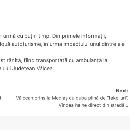
n urmă cu puțin timp. Din primele informații,
 două autoturisme, în urma impactului unul dintre ele
ost rănită, fiind transportată cu ambulanță la
alului Județean Vâlcea.
Next:
t
Vâlcean prins la Mediaș cu duba plină de “fake-uri”.
Vindea haine direct din stradă…