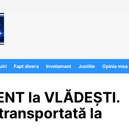
iri
Fapt divers
Invatamant
Justitie
Opinia mea
NT la VLĂDEȘTI.
 transportată la