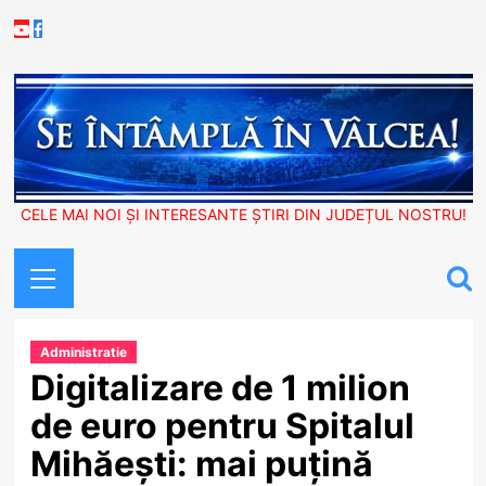
Skip
Youtube
Facebook
to
content
CELE MAI NOI ȘI INTERESANTE ȘTIRI DIN JUDEȚUL NOSTRU!
Primary
Menu
Administratie
Digitalizare de 1 milion
de euro pentru Spitalul
Mihăești: mai puțină