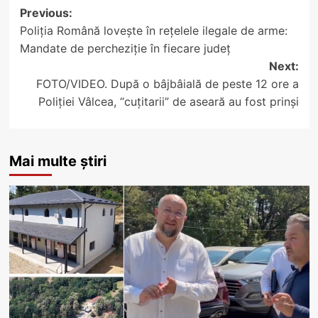
Post
Previous:
Poliția Română lovește în rețelele ilegale de arme:
navigation
Mandate de percheziție în fiecare județ
Next:
FOTO/VIDEO. După o bâjbâială de peste 12 ore a
Poliției Vâlcea, “cuțitarii” de aseară au fost prinși
Mai multe știri