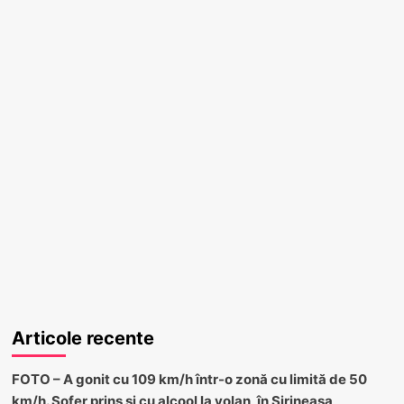
Articole recente
FOTO – A gonit cu 109 km/h într-o zonă cu limită de 50
km/h. Șofer prins și cu alcool la volan, în Șirineasa