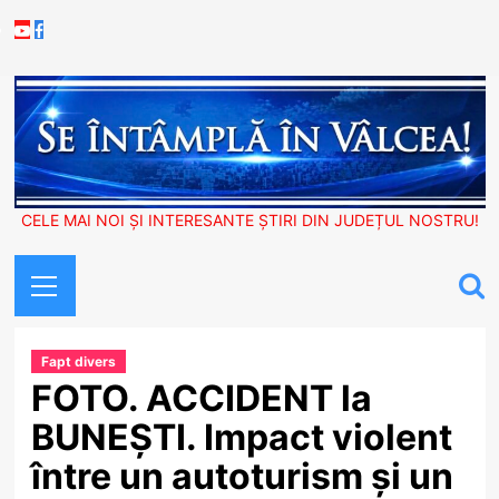
Skip
Youtube
Facebook
to
content
CELE MAI NOI ȘI INTERESANTE ȘTIRI DIN JUDEȚUL NOSTRU!
Primary
Menu
Fapt divers
FOTO. ACCIDENT la
BUNEȘTI. Impact violent
între un autoturism și un