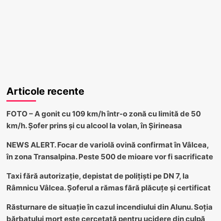
Articole recente
FOTO – A gonit cu 109 km/h într-o zonă cu limită de 50
km/h. Șofer prins și cu alcool la volan, în Șirineasa
NEWS ALERT. Focar de variolă ovină confirmat în Vâlcea,
în zona Transalpina. Peste 500 de mioare vor fi sacrificate
Taxi fără autorizație, depistat de polițiști pe DN 7, la
Râmnicu Vâlcea. Șoferul a rămas fără plăcuțe și certificat
Răsturnare de situație în cazul incendiului din Alunu. Soția
bărbatului mort este cercetată pentru ucidere din culpă