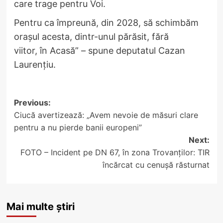
care trage pentru Voi.
Pentru ca împreună, din 2028, să schimbăm
orașul acesta, dintr-unul părăsit, fără
viitor, în Acasă” – spune deputatul Cazan
Laurențiu.
Post
Previous:
Ciucă avertizează: „Avem nevoie de măsuri clare
navigation
pentru a nu pierde banii europeni”
Next:
FOTO – Incident pe DN 67, în zona Trovanților: TIR
încărcat cu cenușă răsturnat
Mai multe știri