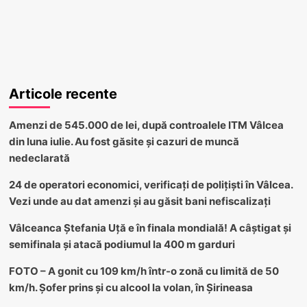
Articole recente
Amenzi de 545.000 de lei, după controalele ITM Vâlcea
din luna iulie. Au fost găsite și cazuri de muncă
nedeclarată
24 de operatori economici, verificați de polițiști în Vâlcea.
Vezi unde au dat amenzi și au găsit bani nefiscalizați
Vâlceanca Ștefania Uță e în finala mondială! A câștigat și
semifinala și atacă podiumul la 400 m garduri
FOTO – A gonit cu 109 km/h într-o zonă cu limită de 50
km/h. Șofer prins și cu alcool la volan, în Șirineasa