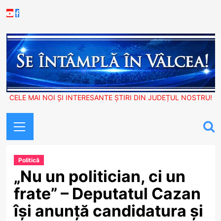
Skip
Youtube
Facebook
to
content
CELE MAI NOI ȘI INTERESANTE ȘTIRI DIN JUDEȚUL NOSTRU!
Primary
Menu
Politică
„Nu un politician, ci un
frate” – Deputatul Cazan
își anunță candidatura și