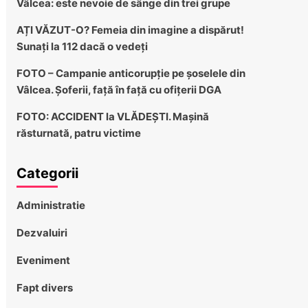
Vâlcea: este nevoie de sânge din trei grupe
AȚI VĂZUT-O? Femeia din imagine a dispărut!
Sunați la 112 dacă o vedeți
FOTO – Campanie anticorupție pe șoselele din
Vâlcea. Șoferii, față în față cu ofițerii DGA
FOTO: ACCIDENT la VLĂDEȘTI. Mașină
răsturnată, patru victime
Categorii
Administratie
Dezvaluiri
Eveniment
Fapt divers