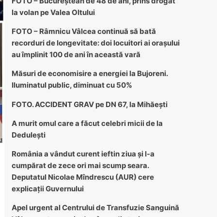
FOTO – Bucureștean de 48 de ani, prins drogat
la volan pe Valea Oltului
FOTO – Râmnicu Vâlcea continuă să bată
recorduri de longevitate: doi locuitori ai orașului
au împlinit 100 de ani în această vară
Măsuri de economisire a energiei la Bujoreni.
Iluminatul public, diminuat cu 50%
FOTO. ACCIDENT GRAV pe DN 67, la Mihăești
A murit omul care a făcut celebri micii de la
Dedulești
România a vândut curent ieftin ziua și l-a
cumpărat de zece ori mai scump seara.
Deputatul Nicolae Mîndrescu (AUR) cere
explicații Guvernului
Apel urgent al Centrului de Transfuzie Sanguină