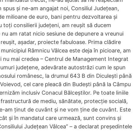
m spus și ne-am angajat noi, Consiliul Județean,
e milioane de euro, bani pentru dezvoltarea și
toți consilierii județeni, am reușit să ducem
re nu am ratat nicio sesiune de depunere a vreunui
eușit, așadar, proiecte fabuloase. Prima clădire
 municipiul Râmnicu Vâlcea este deja în picioare, am
eni nu mai credea – Centrul de Management Integrat
rumuri județene, adevărate autostrăzi cum le spun
thosului românesc, la drumul 643 B din Diculești până
i Voievod, cel care pleacă din Budești până la Câmpu
nizăm inclusiv Conacul Bălceștilor. Pe toate liniile
nfrastructură de mediu, sănătate, protecție socială,
 ne-am ținut de cuvânt și ne vom ține de cuvânt. Este
cât și în mandatul care urmează, sunt convins și
onsiliului Județean Vâlcea” – a declarat președintele