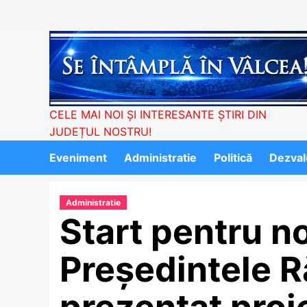
Skip
to
content
CELE MAI NOI ȘI INTERESANTE ȘTIRI DIN
JUDEȚUL NOSTRU!
Eveniment
Administratie
Politică
Dezvalu
Administratie
Start pentru n
Președintele 
prezentat proi