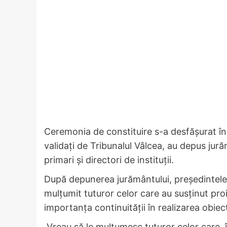
Ceremonia de constituire s-a desfășurat în sa
validați de Tribunalul Vâlcea, au depus jurăm
primari și directori de instituții.
După depunerea jurământului, președintele
mulțumit tuturor celor care au susținut proi
importanța continuității în realizarea obiec
„Vreau să le mulțumesc tuturor celor care,