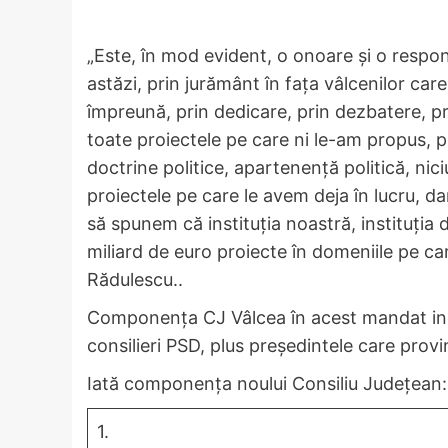
„Este, în mod evident, o onoare și o respo
astăzi, prin jurământ în fața vâlcenilor ca
împreună, prin dedicare, prin dezbatere, pr
toate proiectele pe care ni le-am propus, p
doctrine politice, apartenență politică, nici
proiectele pe care le avem deja în lucru, da
să spunem că instituția noastră, instituția
miliard de euro proiecte în domeniile pe ca
Rădulescu..
Componența CJ Vâlcea în acest mandat inclu
consilieri PSD, plus președintele care prov
Iată componența noului Consiliu Județean:
1.