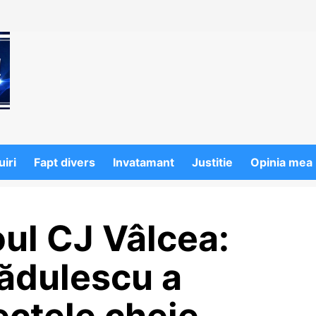
iri
Fapt divers
Invatamant
Justitie
Opinia mea
oul CJ Vâlcea:
Rădulescu a
ectele cheie