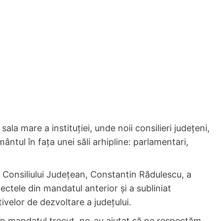
la mare a instituției, unde noii consilieri județeni,
ântul în fața unei săli arhipline: parlamentari,
 Consiliului Județean, Constantin Rădulescu, a
ectele din mandatul anterior și a subliniat
tivelor de dezvoltare a județului.
 în mandatul trecut, ne-au ajutat să ne respectăm