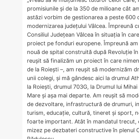
promisiunile și de la 350 de milioane cât a
astăzi vorbim de gestionarea a peste 600 d
modernizarea județului Vâlcea. Împreună cu 
Consiliul Județean Vâlcea în situația în ca
proiect pe fonduri europene. Împreună am r
nouă de spital construită după Revoluție în
reușit să finalizăm un proiect în care nim
de la Roiești –, am reușit să modernizăm d
unii colegi, și mă gândesc aici la drumul A
la Roiești, drumul 703G, la Drumul lui Miha
Mare și așa mai departe. Am reușit să moder
de dezvoltare, infrastructură de drumuri, i
turism, educație, cultură, tineret și sport,
foarte important. Atât în mandatul trecut, 
mizez pe dezbateri constructive în plenul C
Rădulescu.