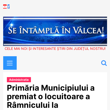
Skip
Youtube
Facebook
to
content
CELE MAI NOI ȘI INTERESANTE ȘTIRI DIN JUDEȚUL NOSTRU!
Primary
Menu
Administratie
Primăria Municipiului a
premiat o locuitoare a
Râmnicului la