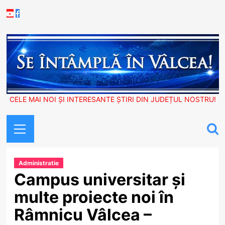
Skip
Youtube
Facebook
to
content
CELE MAI NOI ȘI INTERESANTE ȘTIRI DIN JUDEȚUL NOSTRU!
Primary
Menu
Administratie
Campus universitar și
multe proiecte noi în
Râmnicu Vâlcea –