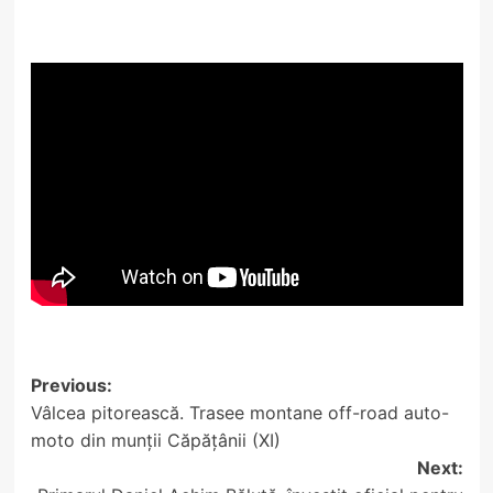
Post
Previous:
Vâlcea pitorească. Trasee montane off-road auto-
navigation
moto din munții Căpățânii (XI)
Next: