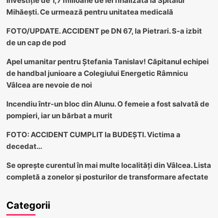
Investiție de 1,7 milioane de lei finalizată la Spitalul
Mihăești. Ce urmează pentru unitatea medicală
FOTO/UPDATE. ACCIDENT pe DN 67, la Pietrari. S-a izbit
de un cap de pod
Apel umanitar pentru Ștefania Tanislav! Căpitanul echipei
de handbal junioare a Colegiului Energetic Râmnicu
Vâlcea are nevoie de noi
Incendiu într-un bloc din Alunu. O femeie a fost salvată de
pompieri, iar un bărbat a murit
FOTO: ACCIDENT CUMPLIT la BUDEȘTI. Victima a
decedat…
Se oprește curentul în mai multe localități din Vâlcea. Lista
completă a zonelor și posturilor de transformare afectate
Categorii