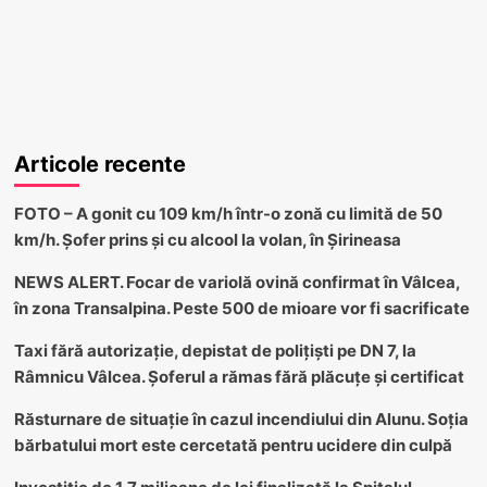
Articole recente
FOTO – A gonit cu 109 km/h într-o zonă cu limită de 50
km/h. Șofer prins și cu alcool la volan, în Șirineasa
NEWS ALERT. Focar de variolă ovină confirmat în Vâlcea,
în zona Transalpina. Peste 500 de mioare vor fi sacrificate
Taxi fără autorizație, depistat de polițiști pe DN 7, la
Râmnicu Vâlcea. Șoferul a rămas fără plăcuțe și certificat
Răsturnare de situație în cazul incendiului din Alunu. Soția
bărbatului mort este cercetată pentru ucidere din culpă