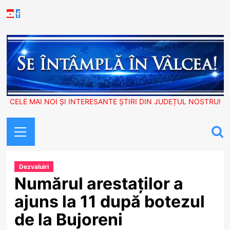
Skip
Youtube
Facebook
to
content
CELE MAI NOI ȘI INTERESANTE ȘTIRI DIN JUDEȚUL NOSTRU!
Primary
Menu
Dezvaluiri
Numărul arestaților a
ajuns la 11 după botezul
de la Bujoreni