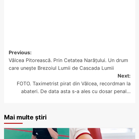
Post
Previous:
Vâlcea Pitorească. Prin Cetatea Narățului. Un drum
navigation
care unește Brezoiul Lumii de Cascada Lumii
Next:
FOTO. Taximetrist pirat din Vâlcea, recordman la
abateri. De data asta s-a ales cu dosar penal…
Mai multe știri