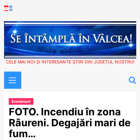
Skip
Youtube
Facebook
to
content
CELE MAI NOI ȘI INTERESANTE ȘTIRI DIN JUDEȚUL NOSTRU!
Primary
Menu
Eveniment
FOTO. Incendiu în zona
Râureni. Degajări mari de
fum…